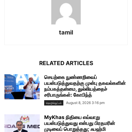
tamil
RELATED ARTICLES
செயற்கை நுண்ணறிவைப்
பயன்படுத்துவதற்கு முன்பு தகவல்களின்
நம்பகத்தன்மை, துல்லியத்தைச்
சரிபாருங்கள்: கோபிந்த்
August 8, 2026 3:16 pm
தொழில்நுட்பம்
MyKhas நிதியை எவ்வாறு
பயன்படுத்துவது என்பது பிரதமரின்
முடிவைப் பொறுத்தது; ஃபஹ்மி