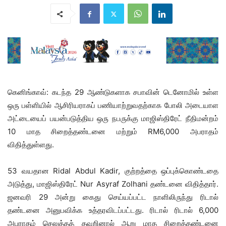
கெனிங்காவ்: கடந்த 29 ஆண்டுகளாக சபாவின் டெனோமில் உள்ள
ஒரு பள்ளியில் ஆசிரியராகப் பணியாற்றுவதற்காக போலி அடையாள
அட்டையைப் பயன்படுத்திய ஒரு நபருக்கு மாஜிஸ்திரேட் நீதிமன்றம்
10 மாத சிறைத்தண்டனை மற்றும் RM6,000 அபராதம்
விதித்துள்ளது.
53 வயதான Ridal Abdul Kadir, குற்றத்தை ஒப்புக்கொண்டதை
அடுத்து, மாஜிஸ்திரேட் Nur Asyraf Zolhani தண்டனை விதித்தார்.
ஜனவரி 29 அன்று கைது செய்யப்பட்ட நாளிலிருந்து ரிடால்
தண்டனை அனுபவிக்க உத்தரவிடப்பட்டது. ரிடால் ரிடால் 6,000
அபராதம் செலுத்தத் தவறினால் ஆறு மாத சிறைத்தண்டனை