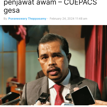
penjawat awam – CUEPACS
gesa
By
Puvaneswary Thoppasamy
-
February 24, 2024 11:48 am