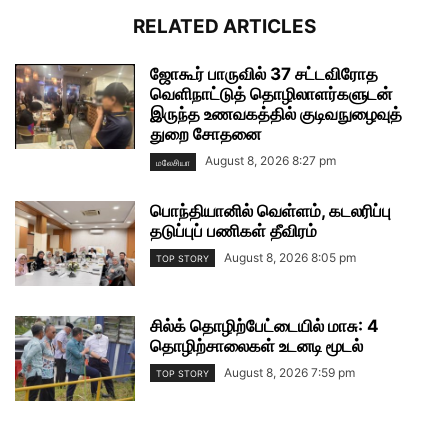
RELATED ARTICLES
ஜோகூர் பாருவில் 37 சட்டவிரோத
வெளிநாட்டுத் தொழிலாளர்களுடன்
இருந்த உணவகத்தில் குடிவநுழைவுத்
துறை சோதனை
August 8, 2026 8:27 pm
மலேசியா
பொந்தியானில் வெள்ளம், கடலரிப்பு
தடுப்புப் பணிகள் தீவிரம்
August 8, 2026 8:05 pm
TOP STORY
சில்க் தொழிற்பேட்டையில் மாசு: 4
தொழிற்சாலைகள் உடனடி மூடல்
August 8, 2026 7:59 pm
TOP STORY