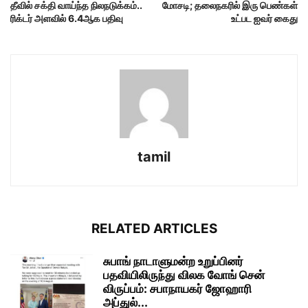
தீவில் சக்தி வாய்ந்த நிலநடுக்கம்..
மோசடி; தலைநகரில் இரு பெண்கள்
ரிக்டர் அளவில் 6.4ஆக பதிவு
உட்பட ஐவர் கைது
tamil
RELATED ARTICLES
சுபாங் நாடாளுமன்ற உறுப்பினர்
பதவியிலிருந்து விலக வோங் சென்
விருப்பம்: சபாநாயகர் ஜோஹாரி
அப்துல்...