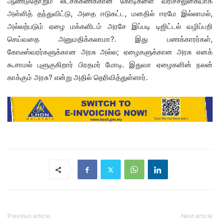
ஆண்டுதோறும் லட்சக்கணக்கான கோடிகளை வரிச்சலுகையாக
அள்ளித் தந்துவிட்டு, அதை ஈடுகட்ட, மனதில் ஈரமே இல்லாமல்,
அல்லற்படும் ஏழை மக்களிடம் அரசே இப்படி டிஜிட்டல் வழிப்பறி
செய்வதை அனுமதிக்கலாமா?. இது பணக்காரர்கள்,
கோடீஸ்வரர்களுக்கான அரசு அல்ல; ஏழைகளுக்கான அரசு எனக்
கூசாமல் புளுகுகிறார் பிரதமர் மோடி. இதுவா ஏழைகளின் நலன்
காக்கும் அரசு? என்று அதில் தெரிவித்துள்ளார்.
Previous article
Next article