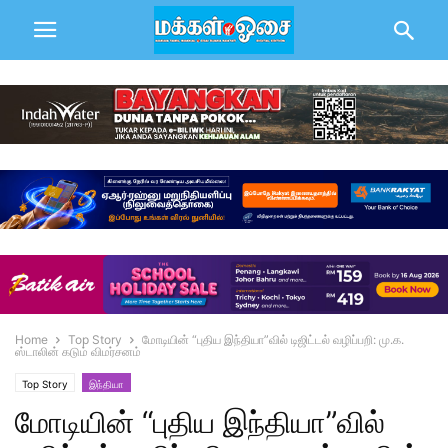
Home
Top Story
மோடியின் “புதிய இந்தியா”வில் டிஜிட்டல் வழிப்பறி: மு.க.
ஸ்டாலின் கடும் விமர்சனம்
Top Story
இந்தியா
மோடியின் “புதிய இந்தியா”வில்