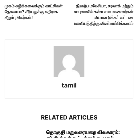
முகம் சுழிக்கவைக்கும் காட்சிகள்
தீபகற்ப மலேசியா, சரவாக் மற்றும்
தேவையா? சீரியலுக்கு எதிராக
லாபுவானில் உள்ள சபா மாணவர்கள்
சீறும் ரசிகர்கள்!
விமான ரிக்கட் கட்டண
மானியத்திற்கு விண்ணப்பிக்கலாம்
tamil
RELATED ARTICLES
தொகுதி மறுவரையறை விவகாரம்: