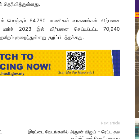
 தெரிவித்துள்ளது.
்தில் மொத்தம் 64,760 பயணிகள் வாகனங்கள் விற்பனை
து மார்ச் 2023 இல் விற்பனை செய்யப்பட்ட 70,940
ீதம் குறைந்துள்ளது குறிப்பிடத்தக்கது.
Next article
்
இரட்டை வேடங்களில் அருண் விஜய் – ரெட்ட தல
ஃபர்ஸ்ட் லுக் வெளியானது