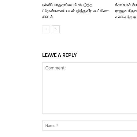
பள்ளிப் பாதுகாப்பை மேம்படுத்த
கோம்பாக் போ
ட்ரோன்களைப் பயன்படுத்துவீர்: ஃபட்லினா
ராணுவ சீருடை
சிடெக்
வலம் வந்த நப
LEAVE A REPLY