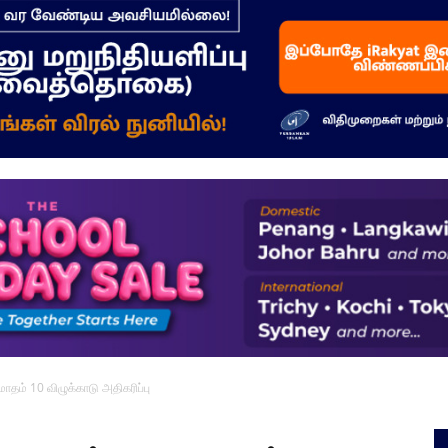
–
மக்கள்
ஓசை
தம் 10 விழுக்காடு அதிகரிப்பு