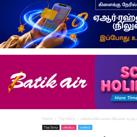
Home
Top Story
மலேசியாவில் வாகன விற்பனை கடந்த மா
Top Story
மலேசியா
வணிகம்