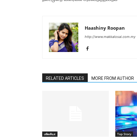
Haashiny Roopan
http://www.makkalosai.com.my
RELATED ARTICLES
MORE FROM AUTHOR
மலேசியா
Top Story