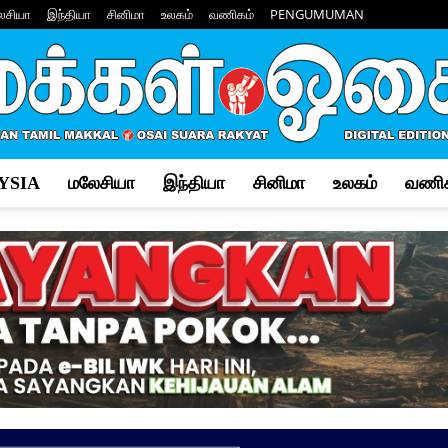
ேசியா
இந்தியா
சினிமா
உலகம்
வணிகம்
PENGUMUMAN
YSIA
மலேசியா
இந்தியா
சினிமா
உலகம்
வணிக
Makkal
Osai