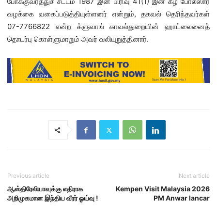
போக்குவரத்துச் சட்டம் 1987 இன் பிரிவு 41(1) இன் கீழ் போலீஸார்
வழக்கை வகைப்படுத்தியுள்ளனர் என்றும், தகவல் தெரிந்தவர்கள்
07-7766822 என்ற க்ளுவாங் காவல்துறையின் ஹாட்லைனைத்
தொடர்பு கொள்ளுமாறும் அவர் வலியுறுத்தினார்.
Previous article
Next article
ஆஸ்திரேலியாவுக்கு எதிராக
Kempen Visit Malaysia 2026
அறிமுகமான இந்திய வீரர் ஓய்வு !
PM Anwar lancar