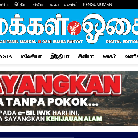
ேசியா
இந்தியா
சினிமா
உலகம்
வணிகம்
PENGUMUMAN
YSIA
மலேசியா
இந்தியா
சினிமா
உலகம்
வணிக
Makkal
Osai