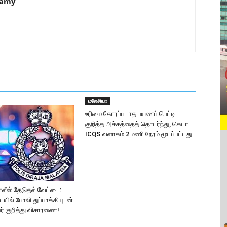
samy
மலேசியா
உரிமை கோரப்படாத பயணப் பெட்டி
குறித்த அச்சத்தைத் தொடர்ந்து, கெடா
ICQS வளாகம் 2 மணி நேரம் மூடப்பட்டது
லீஸ் தேடுதல் வேட்டை:
யில் போலி துப்பாக்கியுடன்
ர் குறித்து விசாரணை!