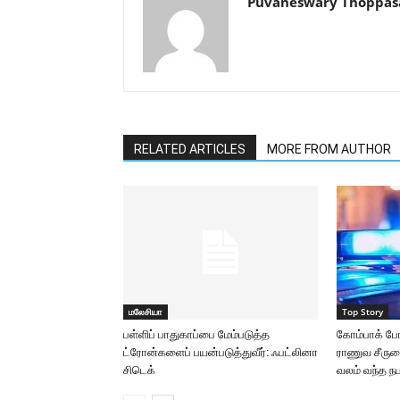
Puvaneswary Thoppa
RELATED ARTICLES
MORE FROM AUTHOR
மலேசியா
Top Story
பள்ளிப் பாதுகாப்பை மேம்படுத்த
கோம்பாக் போ
ட்ரோன்களைப் பயன்படுத்துவீர்: ஃபட்லினா
ராணுவ சீருடை
சிடெக்
வலம் வந்த நப