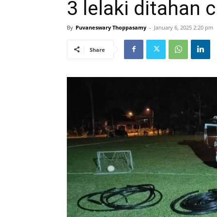
3 lelaki ditahan c
By
Puvaneswary Thoppasamy
-
January 6, 2025 2:20 pm
Share