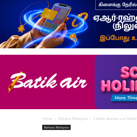
Home
Bahasa Malaysia
3 lelaki ditahan curi kabel
Bahasa Malaysia