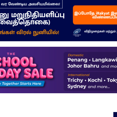
–
மக்கள்
ஓசை