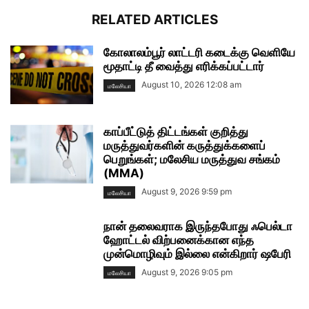
RELATED ARTICLES
கோலாலம்பூர் லாட்டரி கடைக்கு வெளியே
மூதாட்டி தீ வைத்து எரிக்கப்பட்டார்
August 10, 2026 12:08 am
மலேசியா
காப்பீட்டுத் திட்டங்கள் குறித்து
மருத்துவர்களின் கருத்துக்களைப்
பெறுங்கள்; மலேசிய மருத்துவ சங்கம்
(MMA)
August 9, 2026 9:59 pm
மலேசியா
நான் தலைவராக இருந்தபோது ஃபெல்டா
ஹோட்டல் விற்பனைக்கான எந்த
முன்மொழிவும் இல்லை என்கிறார் ஷபேரி
August 9, 2026 9:05 pm
மலேசியா