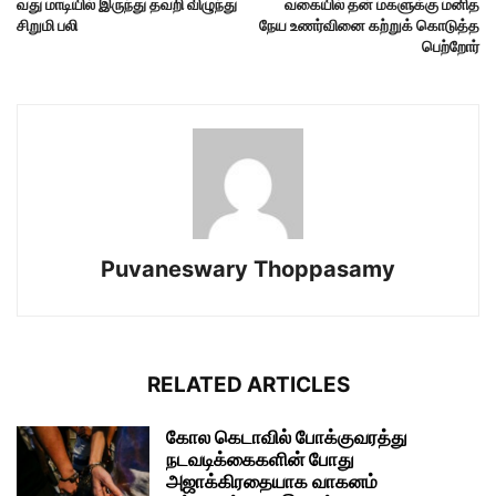
வது மாடியில் இருந்து தவறி விழுந்து
வகையில் தன் மகளுக்கு மனித
சிறுமி பலி
நேய உணர்வினை கற்றுக் கொடுத்த
பெற்றோர்
Puvaneswary Thoppasamy
RELATED ARTICLES
கோல கெடாவில் போக்குவரத்து
நடவடிக்கைகளின் போது
அஜாக்கிரதையாக வாகனம்