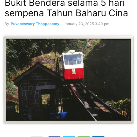
Bukit Bendera selama 5 hari
sempena Tahun Baharu Cina
By
Puvaneswary Thoppasamy
-
January 20, 2025 3:40 pm