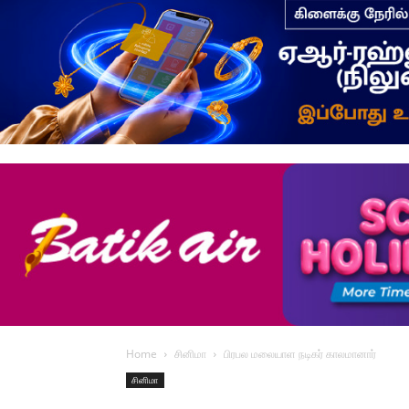
Home
சினிமா
பிரபல மலையாள நடிகர் காலமானார்
சினிமா