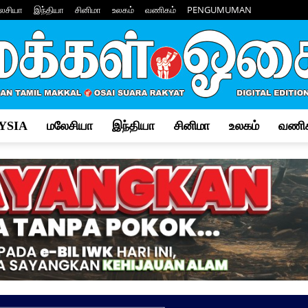
ேசியா
இந்தியா
சினிமா
உலகம்
வணிகம்
PENGUMUMAN
YSIA
மலேசியா
இந்தியா
சினிமா
உலகம்
வணிக
Makkal
Osai