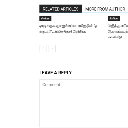
RELATED ARTICLES
MORE FROM AUTHOR
சினிமா
சினிமா
ஓடிடிக்கு வரும் ஐஸ்வர்யா ராஜேஷின் ‘ஓ
அஜித்குமாரின
சுகுமாரி’… ரிலீஸ் தேதி அறிவிப்பு
ஆவணப்படத்தி
வெளியீடு
LEAVE A REPLY