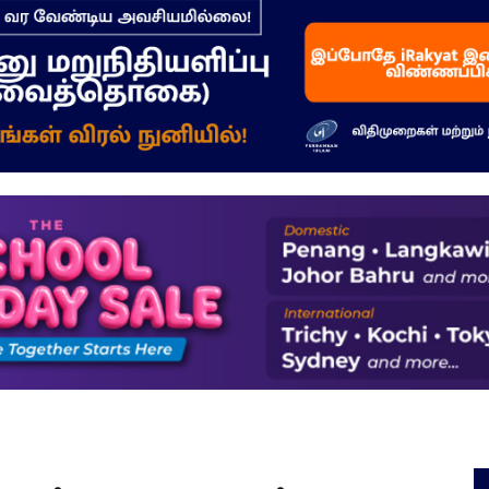
–
மக்கள்
ஓசை