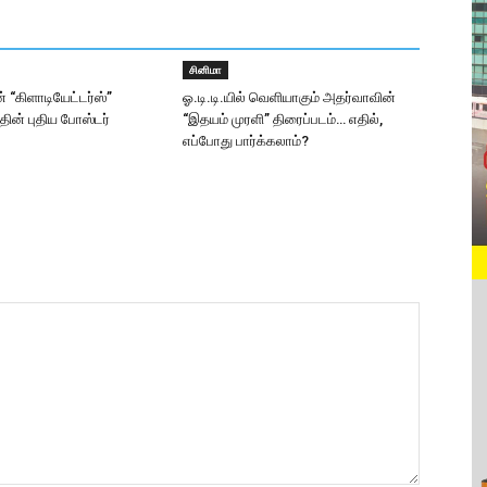
சினிமா
் “கிளாடியேட்டர்ஸ்”
ஓ.டி.டி.யில் வெளியாகும் அதர்வாவின்
ன் புதிய போஸ்டர்
“இதயம் முரளி” திரைப்படம்… எதில்,
எப்போது பார்க்கலாம்?