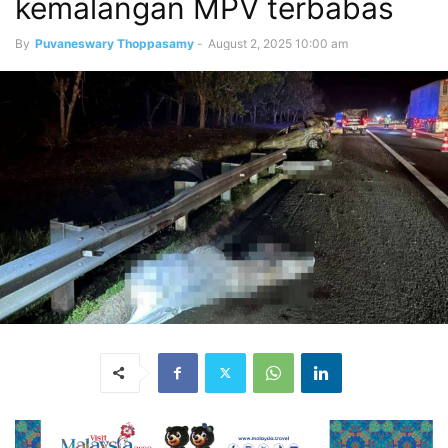
kemalangan MPV terbabas
By
Puvaneswary Thoppasamy
-
August 2, 2025 10:00 am