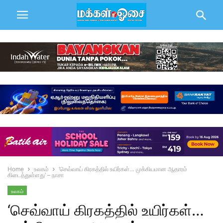
Home
உலகம்
‘செவ்வாய் கிரகத்தில் உயிர்கள்… முக்கியமான ஆதாரம்
கிடைத்துள்ளது’ – நாசா
உலகம்
‘செவ்வாய் கிரகத்தில் உயிர்கள்…