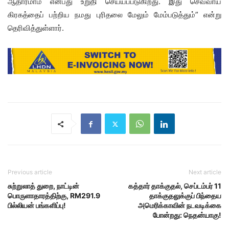
ஆதாரமாம் என்பது உறுதி செய்யப்படுகிறது. இது செவ்வாய்
கிரகத்தைப் பற்றிய நமது புரிதலை மேலும் மேம்படுத்தும்” என்று
தெரிவித்துள்ளார்.
Previous article
Next article
சுற்றுலாத் துறை, நாட்டின்
கத்தார் தாக்குதல், செப்டம்பர் 11
பொருளாதாரத்திற்கு, RM291.9
தாக்குதலுக்குப் பிந்தைய
பில்லியன் பங்களிப்பு!
அமெரிக்காவின் நடவடிக்கை
போன்றது: நெதன்யாகு!