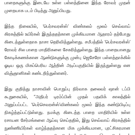
பாறைகளுக்கு இடையே உள்ள பள்ளத்தினை இந்த ரோவர் முதன்
முறையாக படம் பிடித்து அனுப்பியது.
இந்த நிலையில், ‘பெர்சவரன்ஸ்’ விண்கலம் மூலம் செவ்வாய்
கிரகத்தில் உயிர்கள் இருந்ததற்கான முக்கியமான ஆதாரம் தற்போது
கிடைத்துள்ளதாக நாசா தெரிவித்துள்ளது. சமீபத்தில் ‘பெர்சவரன்ஸ்’
ரோவர் சில பாறை மாதிரிகளை சேகரித்துள்ளது. இந்த பாறையானது
கோடிக்கணக்கான ஆண்டுகளுக்கு முன்பு ஜெசேரோ பள்ளத்தாக்கில்
ஓடிய ஒரு மிகப்பெரிய ஆற்றின் அடிப்பகுதியில் இருந்துள்ளது என
விஞ்ஞானிகள் கண்டறிந்துள்ளனர்.
இது குறித்து நாசாவின் பொறுப்பு நிர்வாக தலைவர் ஷான் டப்பி
கூறுகையில், “அதிபர் டிரம்ப்பின் முதல் பதவிக் காலத்தில்
அனுப்பப்பட்ட ‘பெர்செவரன்ஸ்’விண்கலம் மூலம் இந்த கண்டுபிடிப்பு
நிகழ்த்தப்பட்டுள்ளது. நமக்கு கிடைத்த பாறை மாதிரியில் உள்ள
ரசாயன சேர்மங்களை ஆய்வு செய்ததில், இது செவ்வாய் கிரகத்தில்
நுண்ணியிர்கள் வாழ்ந்ததற்கான மிக முக்கியமான, புரட்சிகரமான