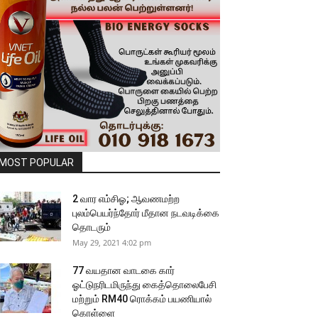
MOST POPULAR
2 வார எம்சிஓ; ஆவணமற்ற
புலம்பெயர்ந்தோர் மீதான நடவடிக்கை
தொடரும்
May 29, 2021 4:02 pm
77 வயதான வாடகை கார்
ஓட்டுநரிடமிருந்து கைத்தொலைபேசி
மற்றும் RM40 ரொக்கம் பயணியால்
கொள்ளை