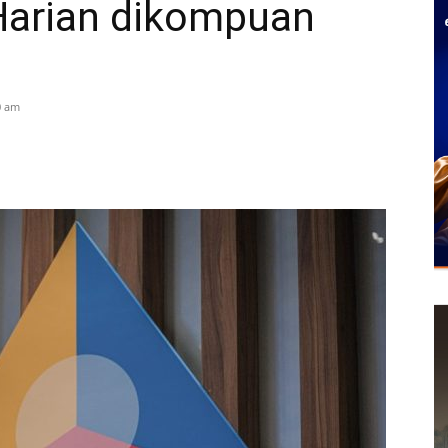
 Harian dikompuan
0 am