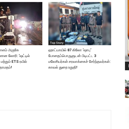
Top Story
வாளம் அருகே
ஹாட்யாயில் 87 கிலோ ‘ஷாபு’
்ளான லோரி: ‘ஷட்டில்
போதைப்பொருளுடன் பிடிபட்ட 3
மற்றும் ETS ரயில்
மலேசியர்கள் சரவாக்கைச் சேர்ந்தவர்கள்:
தாமதம்!
காவல் துறை உறுதி!