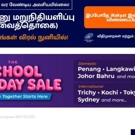
–
மக்கள்
ஓசை
dikompuan RM100,000