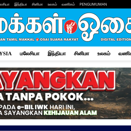
ேசியா
இந்தியா
சினிமா
உலகம்
வணிகம்
PENGUMUMAN
YSIA
மலேசியா
இந்தியா
சினிமா
உலகம்
வணிக
Makkal
Osai