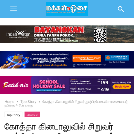
Home
Top Story
கோத்தா கினபாலுவில் சிறுவர் துஷ்பிரயோக விசாரணையைத்
தடுத்த 4 பேர் கைது
Top Story
மலேசியா
கோத்தா கினபாலுவில் சிறுவர்