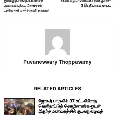
துன்புறுத்தல்தொடர்பில் 99
கப்பல் மீது அமெரிக்கா தாக்குதல் –
புகார்கள் பதிவு: அமைச்சர்
3 இந்தியர்கள் மாயம்
டத்தோஸ்ரீ நான்சி சுக்ரி தகவல்!
Puvaneswary Thoppasamy
RELATED ARTICLES
ஜோகூர் பாருவில் 37 சட்டவிரோத
வெளிநாட்டுத் தொழிலாளர்களுடன்
இருந்த உணவகத்தில் குடிவநுழைவுத்