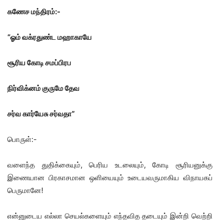
கணேச மந்திரம்:-
“ஓம் வக்ரதுண்ட மஹாகாயே
சூரிய கோடி சமப்பிரப
நிர்விக்னம் குருமே தேவ
சர்வ கார்யேசு சர்வதா”
பொருள்:-
வளைந்த துதிக்கையும், பெரிய உடலையும், கோடி சூரியனுக்கு
இணையான பிரகாசமான ஒளியையும் உடையவருமாகிய விநாயகப்
பெருமானே!
என்னுடைய எல்லா செயல்களையும் எந்தவித தடையும் இன்றி வெற்றி