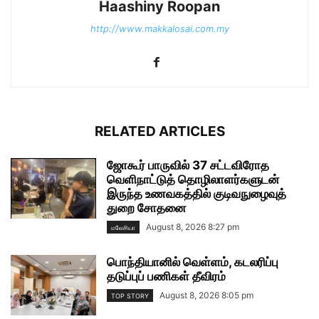
Haashiny Roopan
http://www.makkalosai.com.my
RELATED ARTICLES
ஜோகூர் பாருவில் 37 சட்டவிரோத
வெளிநாட்டுத் தொழிலாளர்களுடன்
இருந்த உணவகத்தில் குடிவநுழைவுத்
துறை சோதனை
August 8, 2026 8:27 pm
மலேசியா
பொந்தியானில் வெள்ளம், கடலரிப்பு
தடுப்புப் பணிகள் தீவிரம்
August 8, 2026 8:05 pm
TOP STORY