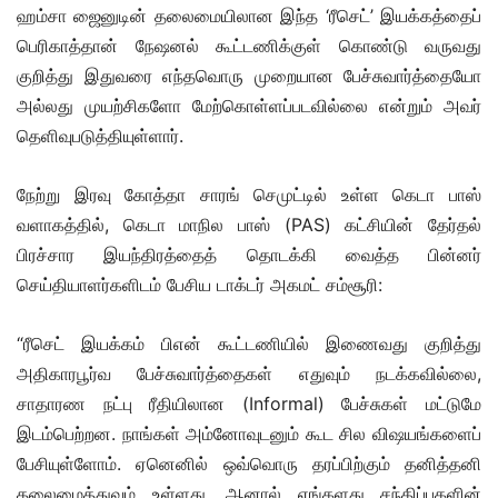
ஹம்சா ஜைனுடின் தலைமையிலான இந்த ‘ரீசெட்’ இயக்கத்தைப்
பெரிகாத்தான் நேஷனல் கூட்டணிக்குள் கொண்டு வருவது
குறித்து இதுவரை எந்தவொரு முறையான பேச்சுவார்த்தையோ
அல்லது முயற்சிகளோ மேற்கொள்ளப்படவில்லை என்றும் அவர்
தெளிவுபடுத்தியுள்ளார்.
நேற்று இரவு கோத்தா சாரங் செமுட்டில் உள்ள கெடா பாஸ்
வளாகத்தில், கெடா மாநில பாஸ் (PAS) கட்சியின் தேர்தல்
பிரச்சார இயந்திரத்தைத் தொடக்கி வைத்த பின்னர்
செய்தியாளர்களிடம் பேசிய டாக்டர் அகமட் சம்சூரி:
“ரீசெட் இயக்கம் பிஎன் கூட்டணியில் இணைவது குறித்து
அதிகாரபூர்வ பேச்சுவார்த்தைகள் எதுவும் நடக்கவில்லை,
சாதாரண நட்பு ரீதியிலான (Informal) பேச்சுகள் மட்டுமே
இடம்பெற்றன. நாங்கள் அம்னோவுடனும் கூட சில விஷயங்களைப்
பேசியுள்ளோம். ஏனெனில் ஒவ்வொரு தரப்பிற்கும் தனித்தனி
தலைமைத்துவம் உள்ளது. ஆனால் எங்களது சந்திப்புகளின்