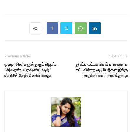
Previous article
Next article
ஓடிடி ரசிகர்களுக்கு குட் நியூஸ்..
குடும்ப வட்டாரங்கள் காரணமாக
“அவதார்: பயர் அண்ட் ஆஷ்”
சட்டவிரோத குடியேறிகள் இங்கு
ஸ்ட்ரீமிங் தேதி வெளியானது
வருகின்றனர்: காவல்துறை