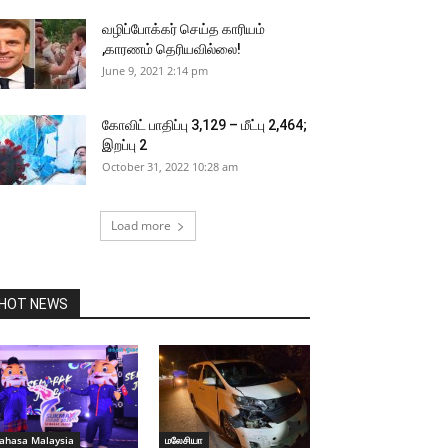
வழிப்போக்கர் செய்த காரியம்
,காரணம் தெரியவில்லை!
June 9, 2021 2:14 pm
கோவிட் பாதிப்பு 3,129 – மீட்பு 2,464;
இறப்பு 2
October 31, 2022 10:28 am
Load more
HOT NEWS
ahasa Malaysia
மலேசியா