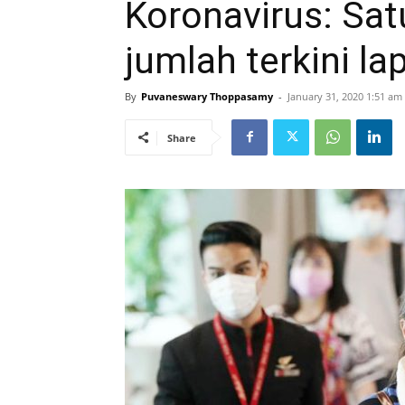
Koronavirus: Satu
jumlah terkini la
By
Puvaneswary Thoppasamy
-
January 31, 2020 1:51 am
Share