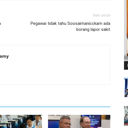
Next article
a
Pegawai tidak tahu Soosaimanicckam ada
borang lapor sakit
samy