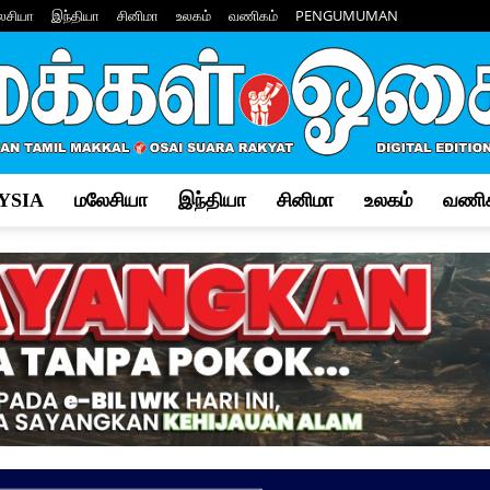
ேசியா
இந்தியா
சினிமா
உலகம்
வணிகம்
PENGUMUMAN
YSIA
மலேசியா
இந்தியா
சினிமா
உலகம்
வணிக
Makkal
Osai