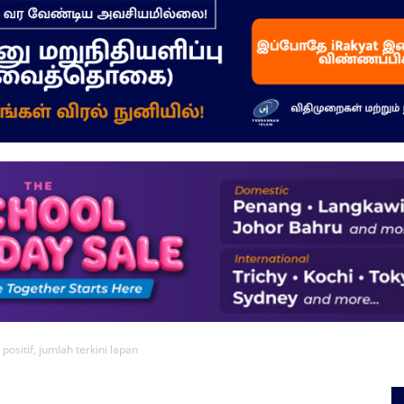
–
மக்கள்
ஓசை
positif, jumlah terkini lapan