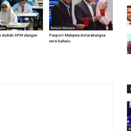
ysia
Bahasa Malaysia
n duduki SPM ulangan
Pasport Malaysia Antarabangsa
versi baharu
B