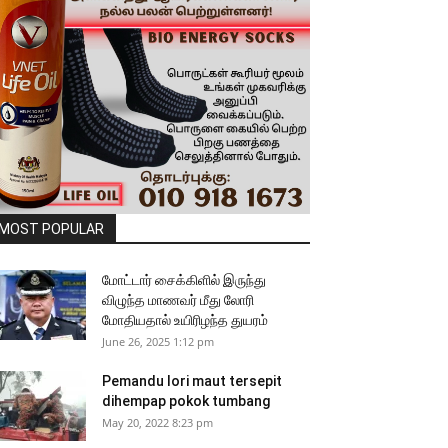
MOST POPULAR
மோட்டார் சைக்கிளில் இருந்து
விழுந்த மாணவர் மீது லோரி
மோதியதால் உயிரிழந்த துயரம்
June 26, 2025 1:12 pm
Pemandu lori maut tersepit
dihempap pokok tumbang
May 20, 2022 8:23 pm