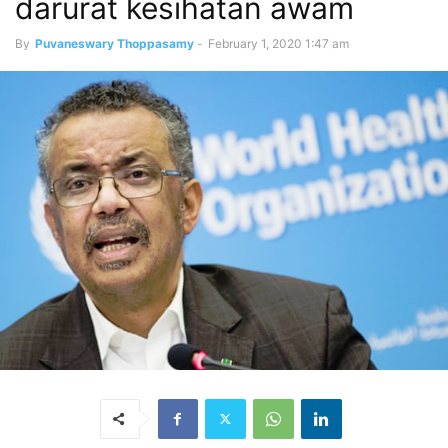
darurat kesihatan awam
By
Puvaneswary Thoppasamy
-
February 1, 2020 1:47 am