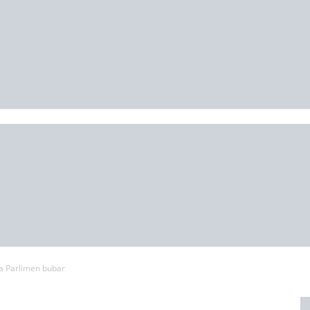
–
மக்கள்
ஓசை
ka Parlimen bubar