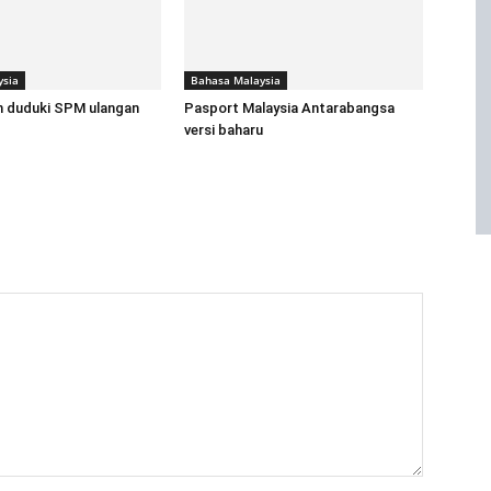
ysia
Bahasa Malaysia
n duduki SPM ulangan
Pasport Malaysia Antarabangsa
versi baharu