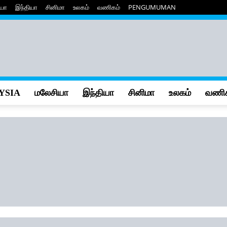
யா
இந்தியா
சினிமா
உலகம்
வணிகம்
PENGUMUMAN
YSIA
மலேசியா
இந்தியா
சினிமா
உலகம்
வணிக
Makkal
Osai