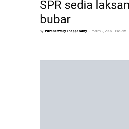
SPR sedia laksan
bubar
By
Puvaneswary Thoppasamy
-
March 2, 2020 11:04 am
Share