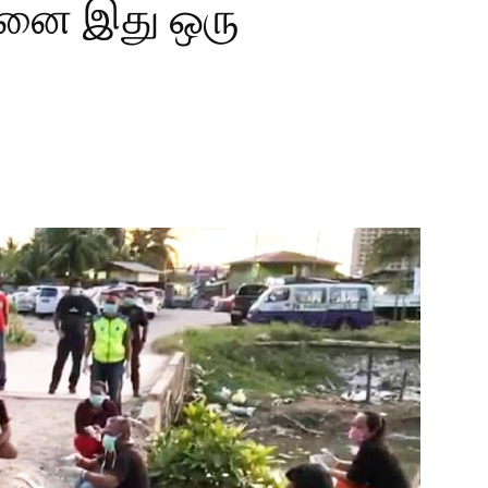
ினை இது ஒரு