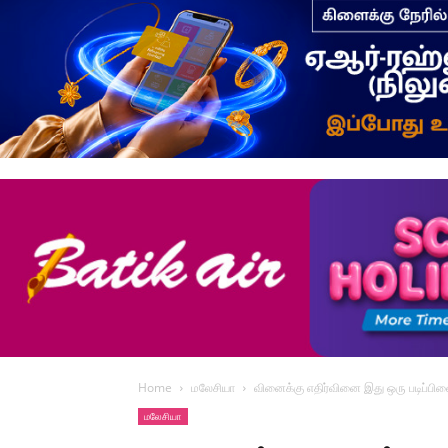
Home
மலேசியா
வினைக்கு எதிர்வினை இது ஒரு படிப்பி
மலேசியா