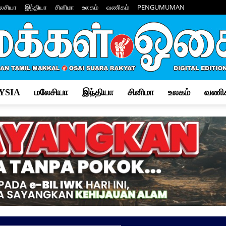
ேசியா
இந்தியா
சினிமா
உலகம்
வணிகம்
PENGUMUMAN
YSIA
மலேசியா
இந்தியா
சினிமா
உலகம்
வணிக
Makkal
Osai