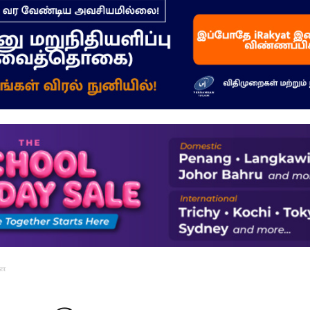
–
மக்கள்
ஓசை
னை