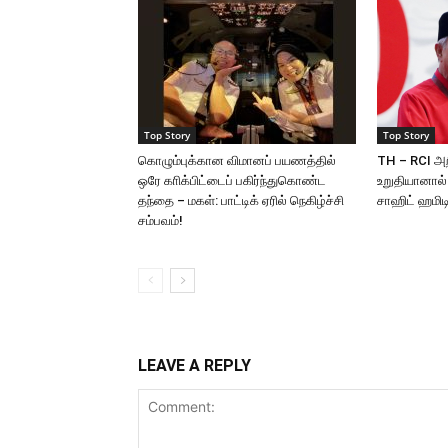
Top Story
Top Story
கொழும்புக்கான விமானப் பயணத்தில்
TH – RCI அற
ஒரே காிக்பிட்டைப் பகிர்ந்துகொண்ட
உறுதியானால்
தந்தை – மகள்: பாட்டிக் ஏரில் நெகிழ்ச்சி
சாஹிட் ஹமிடி
சம்பவம்!
LEAVE A REPLY