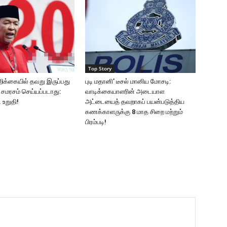
Top Story
ிக்கையில் தவறு இருப்பது
புடி மதானி’ டீசல் மானிய மோசடி:
 சமரசம் செய்யப்படாது:
வாடிக்கையாளரின் அடையாள
 உறுதி!
அட்டையைத் தவறாகப் பயன்படுத்திய
கணக்காளருக்கு 8 மாத சிறை மற்றும்
பிரம்படி!