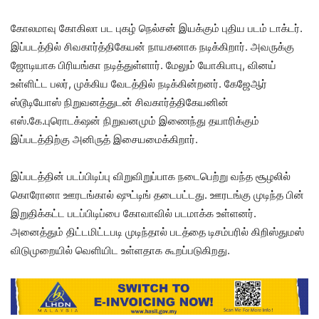
கோலமாவு கோகிலா பட புகழ் நெல்சன் இயக்கும் புதிய படம் டாக்டர்.
இப்படத்தில் சிவகார்த்திகேயன் நாயகனாக நடிக்கிறார். அவருக்கு
ஜோடியாக பிரியங்கா நடித்துள்ளார். மேலும் யோகிபாபு, வினய்
உள்ளிட்ட பலர், முக்கிய வேடத்தில் நடிக்கின்றனர். கேஜேஆர்
ஸ்டூடியோஸ் நிறுவனத்துடன் சிவகார்த்திகேயனின்
எஸ்.கே.புரொடக்‌ஷன் நிறுவனமும் இணைந்து தயாரிக்கும்
இப்படத்திற்கு அனிருத் இசையமைக்கிறார்.
இப்படத்தின் படப்பிடிப்பு விறுவிறுப்பாக நடைபெற்று வந்த சூழலில்
கொரோனா ஊரடங்கால் ஷுட்டிங் தடைபட்டது. ஊரடங்கு முடிந்த பின்
இறுதிக்கட்ட படப்பிடிப்பை கோவாவில் படமாக்க உள்ளனர்.
அனைத்தும் திட்டமிட்டபடி முடிந்தால் படத்தை டிசம்பரில் கிறிஸ்துமஸ்
விடுமுறையில் வெளியிட உள்ளதாக கூறப்படுகிறது.