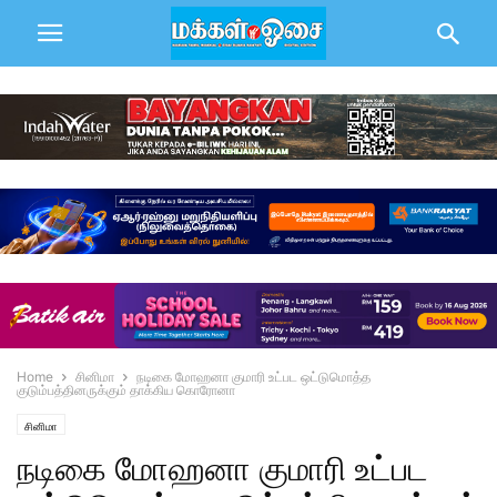
Home
சினிமா
நடிகை மோஹனா குமாரி உட்பட ஒட்டுமொத்த
குடும்பத்தினருக்கும் தாக்கிய கொரோனா
சினிமா
நடிகை மோஹனா குமாரி உட்பட