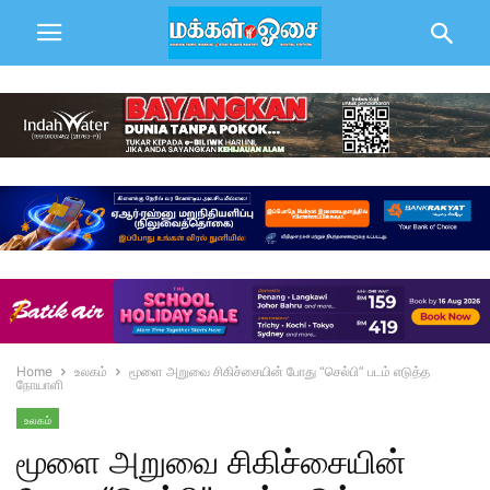
Home
உலகம்
மூளை அறுவை சிகிச்சையின் போது “செல்பி” படம் எடுத்த
நோயாளி
உலகம்
மூளை அறுவை சிகிச்சையின்