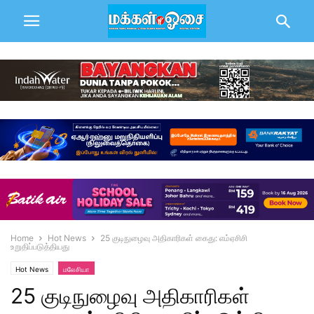
Home
Hot News
25 குடிநுழைவு அதிகாரிகள் கைது: எம்ஏசிசி
உறுதிப்படுத்தியது
Hot News
மலேசியா
25 குடிநுழைவு அதிகாரிகள்