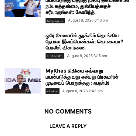
பயன்படுத்துவதற்கு முன்பு தகவல்களின்
நம்பகத்தன்மை, துல்லியத்தைச்
சரிபாருங்கள்: கோபிந்த்
August 8, 2026 3:16 pm
தொழில்நுட்பம்
ஒரே சேலையில் தூக்கில் தொங்கிய
நேபாள இளம்பெண்கள்: கொலையா?
போலீஸ் விசாரணை
August 8, 2026 3:15 pm
HOT NEWS
MyKhas நிதியை எவ்வாறு
பயன்படுத்துவது என்பது பிரதமரின்
முடிவைப் பொறுத்தது; ஃபஹ்மி
August 8, 2026 2:43 pm
மலேசியா
NO COMMENTS
LEAVE A REPLY