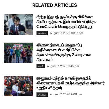
RELATED ARTICLES
சீரற்ற இதயத் துடிப்புக்கு சிகிச்சை
அளிப்பதற்காக இஸ்மாயில் சப்ரிக்கு
பேஸ்மேக்கர் பொருத்தப்படுகிறது
August 7, 2026 10:17 pm
மலேசியா
விமான நிலையப் பாதுகாப்பு
அறிக்கையைச் சமர்ப்பிக்க
அமைச்சகங்களுக்கு 2 வார கால
அவகாசம்
August 7, 2026 9:45 pm
உலகம்
ராணுவம் மற்றும் காவல்துறையில்
விரைவான பதவி உயர்வுகளுக்கு அன்வார்
உறுதியளித்தார்
August 7, 2026 9:08 pm
மலேசியா