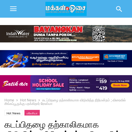
Home
Hot News
கடப்பிதழை தற்காலிகமாக விடுவித்த நீதிமன்றம் ; விரைவில்
சிங்கப்பூருக்கு பறக்கிறார் ரோஸ்மா
Hot News
மலேசியா
கடப்பிதழை தற்காலிகமாக