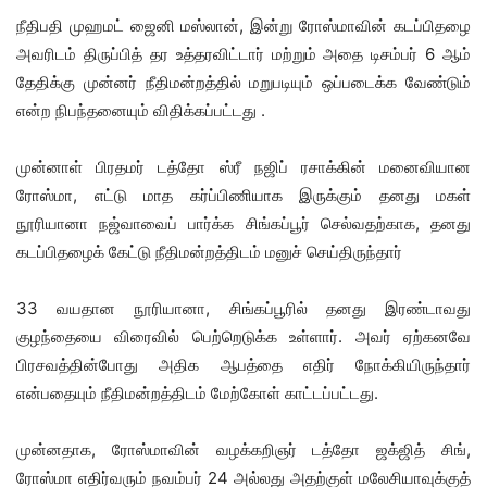
நீதிபதி முஹமட் ஜைனி மஸ்லான், இன்று ரோஸ்மாவின் கடப்பிதழை
அவரிடம் திருப்பித் தர உத்தரவிட்டார் மற்றும் அதை டிசம்பர் 6 ஆம்
தேதிக்கு முன்னர் நீதிமன்றத்தில் மறுபடியும் ஒப்படைக்க வேண்டும்
என்ற நிபந்தனையும் விதிக்கப்பட்டது .
முன்னாள் பிரதமர் டத்தோ ஸ்ரீ நஜிப் ரசாக்கின் மனைவியான
ரோஸ்மா, எட்டு மாத கர்ப்பிணியாக இருக்கும் தனது மகள்
நூரியானா நஜ்வாவைப் பார்க்க சிங்கப்பூர் செல்வதற்காக, தனது
கடப்பிதழைக் கேட்டு நீதிமன்றத்திடம் மனுச் செய்திருந்தார்
33 வயதான நூரியானா, சிங்கப்பூரில் தனது இரண்டாவது
குழந்தையை விரைவில் பெற்றெடுக்க உள்ளார். அவர் ஏற்கனவே
பிரசவத்தின்போது அதிக ஆபத்தை எதிர் நோக்கியிருந்தார்
என்பதையும் நீதிமன்றத்திடம் மேற்கோள் காட்டப்பட்டது.
முன்னதாக, ரோஸ்மாவின் வழக்கறிஞர் டத்தோ ஜக்ஜித் சிங்,
ரோஸ்மா எதிர்வரும் நவம்பர் 24 அல்லது அதற்குள் மலேசியாவுக்குத்