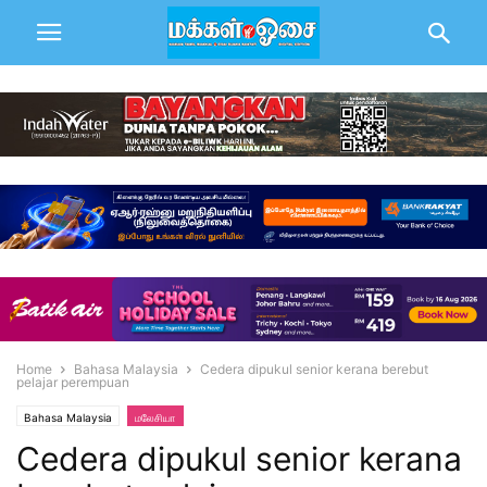
Home
Bahasa Malaysia
Cedera dipukul senior kerana berebut
pelajar perempuan
Bahasa Malaysia
மலேசியா
Cedera dipukul senior kerana