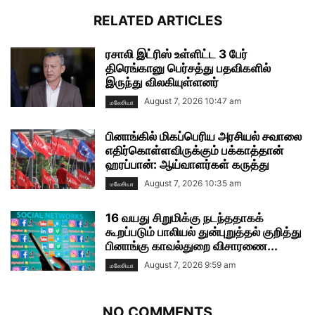
RELATED ARTICLES
ரசாலி இட்ரிஸ் உள்ளிட்ட 3 பேர்
திரெங்கானு பெர்சத்து பதவிகளில்
இருந்து விலகியுள்ளனர்
August 7, 2026 10:47 am
மலேசியா
பினாங்கில் மிகப்பெரிய அரசியல் சவாலை
எதிர்கொள்ளவிருக்கும் பக்காத்தான்
ஹரப்பான்: ஆய்வாளர்கள் கருத்து
August 7, 2026 10:35 am
மலேசியா
16 வயது சிறுமிக்கு நடந்ததாகக்
கூறப்படும் பாலியல் துன்புறுத்தல் குறித்து
பினாங்கு காவல்துறை விசாரணை...
August 7, 2026 9:59 am
மலேசியா
NO COMMENTS