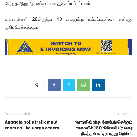
சேர்ந்த ஆறு ஆட­வர்­கள் கைது­செய்­யப்­பட்­ட­னர்.
கைதானோர் 28லிருந்து 40 வய­துக்கு உள்­பட்­ட­வர்­கள் என்பது
குறிப்பிடத்தக்கது.
Previous article
Next article
Anggota polis trafik maut,
ரவாங்கிலிருந்து கோபேங் செல்லும்
enam ahli keluarga cedera
சாலையில் 150 கிலோமீட்டர் வரை
நீடித்த போக்குவரத்து நெரிசல்