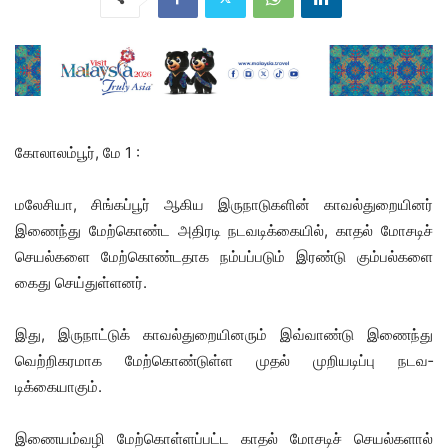
கோலாலம்பூர், மே 1 :
மலே­சியா, சிங்­கப்­பூர் ஆகிய இரு­நாடுகளின் காவல்­து­றை­யி­ன­ர்
இணைந்து மேற்கொண்ட அதிரடி நடவடிக்கையில், காதல் மோச­டிச்
செயல்­களை மேற்­கொண்டதாக நம்பப்படும் இரண்டு கும்­பல்­க­ளை
கைது செய்துள்ளனர்.
இது, இரு­நாட்­டுக் காவல்­து­றை­யி­ன­ரும் இவ்­வாண்டு இணைந்து
வெற்­றி­க­ர­மாக மேற்­கொண்­டுள்ள முதல் முறி­ய­டிப்பு நட­வ­
டிக்கையாகும்.
இணை­யம்­வழி மேற்­கொள்­ளப்­பட்ட காதல் மோச­டிச் செயல்­களால்