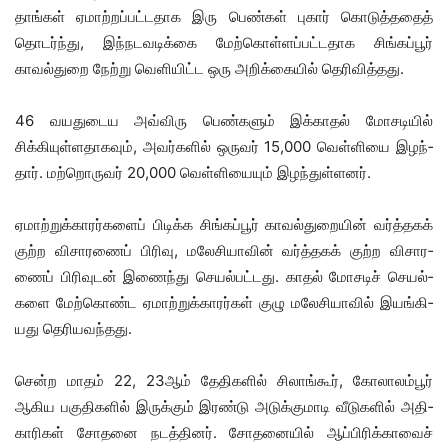
தாங்­கள் ஏமாற்றப்­பட்­ட­தாக இரு பெண்­கள் புகார் கொடுத்­த­தைத்
தொடர்ந்து, இந்­நட­வ­டிக்கை மேற்­கொள்­ளப்­பட்­ட­தாக சிங்­கப்­பூர்
காவல்துறை நேற்று வெளி­யிட்ட ஒரு அறிக்­கை­யில் தெரி­வித்தது.
46 வயதுடைய அவ்விரு பெண்களும் இக்காதல் மோசடியில்
சிக்கியுள்ளதாகவும், அவர்­களில் ஒரு­வர் 15,000 வெள்­ளியை இழந்­
தார். மற்­றொரு­வர் 20,000 வெள்­ளியையும் இழந்துள்ளனர்.
ஏமாற்­றுக்­கா­ரர்­க­ளைப் பிடிக்க சிங்­கப்­பூர் காவல்­து­றை­யின் வர்த்­த­கக்
குற்ற விசா­ர­ணைப் பிரிவு, மலே­சி­யா­வின் வர்த்­த­கக் குற்ற விசா­ர­
ணைப் பிரி­வு­டன் இணைந்து செயல்­பட்­டது. காதல் மோச­டிச் செயல்­
களை மேற்­கொண்ட ஏமாற்­றுக்­கா­ரர்­கள் குழு மலே­சி­யா­வில் இயங்கி­
யது தெரி­ய­வந்தது.
சென்ற மாதம் 22, 23ஆம் தேதி­களில் சிலாங்­கூர், கோலா­லம்­பூர்
ஆகிய பகு­தி­களில் இருக்­கும் இரண்டு அடுக்­கு­மாடி வீடு­களில் அதி­
கா­ரி­கள் சோதனை நடத்­தி­னர். சோதனையில் ஆப்­பி­ரிக்­கா­வைச்