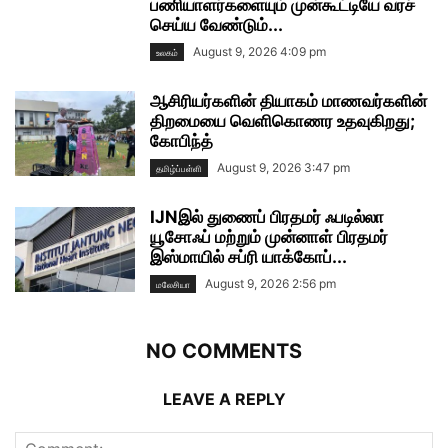
பணியாளர்களையும் முன்கூட்டியே வரச்
செய்ய வேண்டும்...
August 9, 2026 4:09 pm
உலகம்
ஆசிரியர்களின் தியாகம் மாணவர்களின்
திறமையை வெளிகொணர உதவுகிறது;
கோபிந்த்
August 9, 2026 3:47 pm
தமிழ்ப்பள்ளி
IJNஇல் துணைப் பிரதமர் ஃபடில்லா
யூசோஃப் மற்றும் முன்னாள் பிரதமர்
இஸ்மாயில் சப்ரி யாக்கோப்...
August 9, 2026 2:56 pm
மலேசியா
NO COMMENTS
LEAVE A REPLY