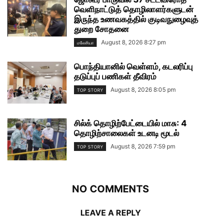
வெளிநாட்டுத் தொழிலாளர்களுடன்
இருந்த உணவகத்தில் குடிவநுழைவுத்
துறை சோதனை
August 8, 2026 8:27 pm
மலேசியா
பொந்தியானில் வெள்ளம், கடலரிப்பு
தடுப்புப் பணிகள் தீவிரம்
August 8, 2026 8:05 pm
TOP STORY
சில்க் தொழிற்பேட்டையில் மாசு: 4
தொழிற்சாலைகள் உடனடி மூடல்
August 8, 2026 7:59 pm
TOP STORY
NO COMMENTS
LEAVE A REPLY