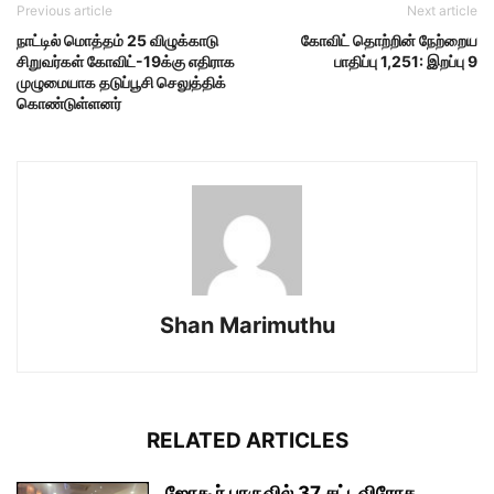
Previous article
Next article
நாட்டில் மொத்தம் 25 விழுக்காடு
கோவிட் தொற்றின் நேற்றைய
சிறுவர்கள் கோவிட்-19க்கு எதிராக
பாதிப்பு 1,251: இறப்பு 9
முழுமையாக தடுப்பூசி செலுத்திக்
கொண்டுள்ளனர்
Shan Marimuthu
RELATED ARTICLES
ஜோகூர் பாருவில் 37 சட்டவிரோத