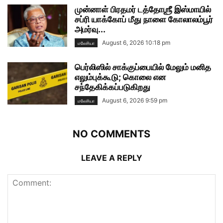
முன்னாள் பிரதமர் டத்தோஶ்ரீ இஸ்மாயில்
சப்ரி யாக்கோப் மீது நாளை கோலாலம்பூர்
அமர்வு...
August 6, 2026 10:18 pm
மலேசியா
பெர்லிஸில் சாக்குப்பையில் மேலும் மனித
எலும்புக்கூடு; கொலை என
சந்தேகிக்கப்படுகிறது
August 6, 2026 9:59 pm
மலேசியா
NO COMMENTS
LEAVE A REPLY