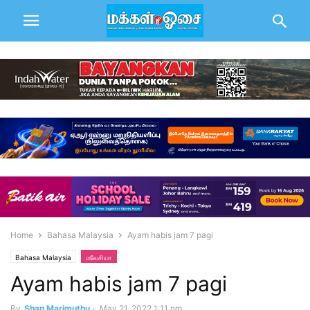
Home
Bahasa Malaysia
Ayam habis jam 7 pagi
Bahasa Malaysia
மலேசியா
Ayam habis jam 7 pagi
By
Shan Marimuthu
-
May 21, 2022 1:11 pm