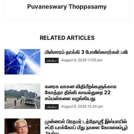
Puvaneswary Thoppasamy
RELATED ARTICLES
மின்சாரம் தாக்கி 3 போலீஸ்காரர்கள் பலி
August 6, 2026 11:05 pm
மலேசியா
கனரக வாகன விதிமீறல்களுக்காக
கோத்தா திங்கி காவல்துறை 22
சம்மன்களை வழங்கியது
August 6, 2026 10:24 pm
மலேசியா
முன்னாள் பிரதமர் டத்தோஶ்ரீ இஸ்மாயில்
சப்ரி யாக்கோப் மீது நாளை கோலாலம்பூர்
அமர்வு...