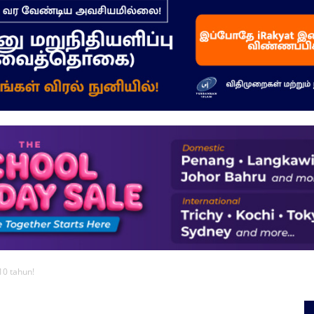
–
மக்கள்
ஓசை
10 tahun!