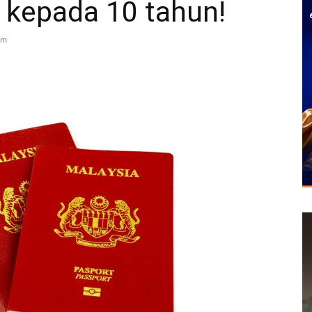
 kepada 10 tahun!
am