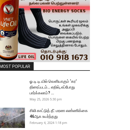
MOST POPULAR
ஓ.டி.டி.யில் வெளியாகும் ‘கர’
திரைப்படம்… எதில், எப்போது
பார்க்கலாம்? …
May 25, 2026 5:30 pm
சிலி காட்டுத் தீ: மரண எண்ணிக்கை
46ஆக உயர்ந்தது
February 4, 2024 1:18 pm