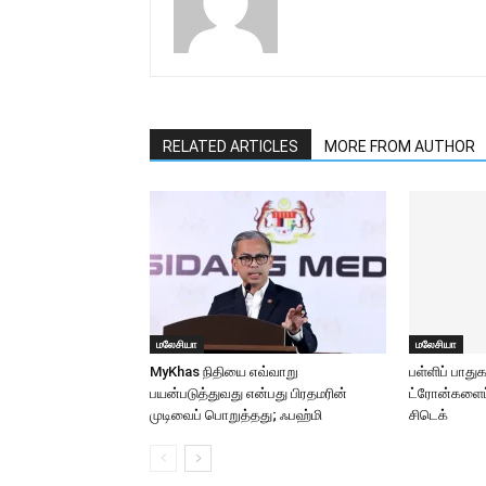
RELATED ARTICLES
MORE FROM AUTHOR
மலேசியா
மலேசியா
MyKhas நிதியை எவ்வாறு
பள்ளிப் பாது
பயன்படுத்துவது என்பது பிரதமரின்
ட்ரோன்களைப் 
முடிவைப் பொறுத்தது; ஃபஹ்மி
சிடெக்