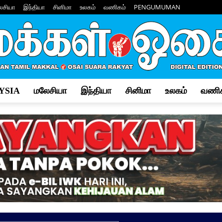
ேசியா
இந்தியா
சினிமா
உலகம்
வணிகம்
PENGUMUMAN
YSIA
மலேசியா
இந்தியா
சினிமா
உலகம்
வணிக
Makkal
Osai