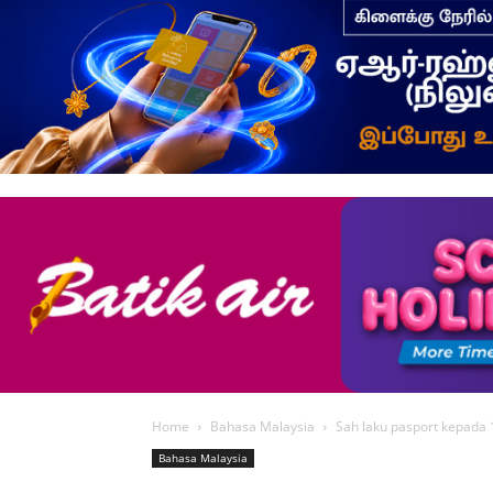
Home
Bahasa Malaysia
Sah laku pasport kepada 
Bahasa Malaysia