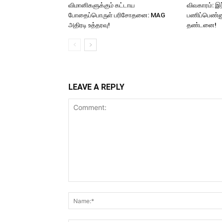
விமானிகளுக்கும் கட்டாய
விவகாரம்: இ
போதைப்பொருள் பரிசோதனை: MAG
பணிப்பெண்ணு
அதிரடி உத்தரவு!
தண்டனை!
LEAVE A REPLY