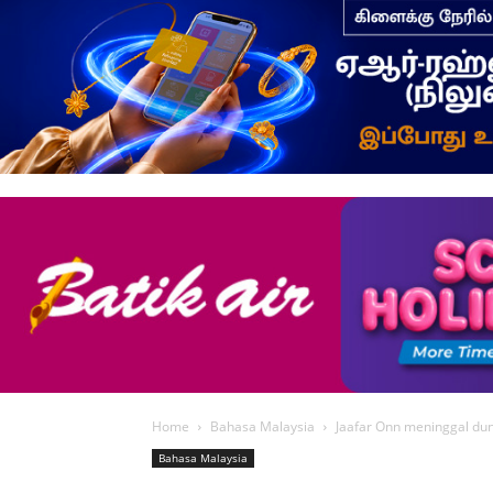
Home
Bahasa Malaysia
Jaafar Onn meninggal du
Bahasa Malaysia