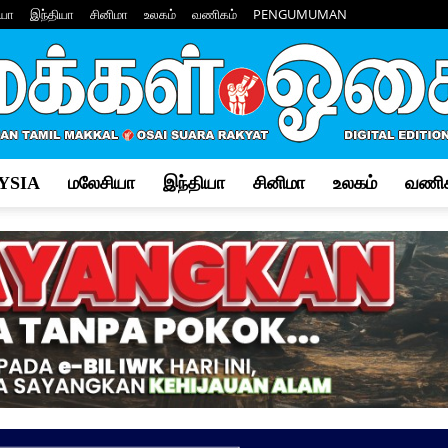
யா
இந்தியா
சினிமா
உலகம்
வணிகம்
PENGUMUMAN
YSIA
மலேசியா
இந்தியா
சினிமா
உலகம்
வணிக
Makkal
Osai