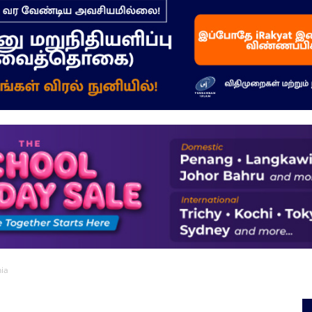
–
மக்கள்
ஓசை
nia