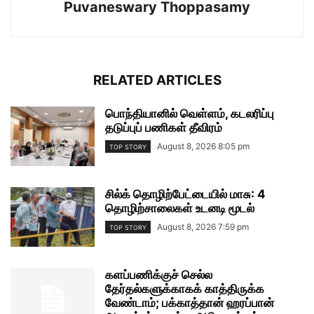
Puvaneswary Thoppasamy
RELATED ARTICLES
பொந்தியானில் வெள்ளம், கடலரிப்பு
தடுப்புப் பணிகள் தீவிரம்
August 8, 2026 8:05 pm
TOP STORY
சில்க் தொழிற்பேட்டையில் மாசு: 4
தொழிற்சாலைகள் உடனடி மூடல்
August 8, 2026 7:59 pm
TOP STORY
களப்பணிக்குச் செல்ல
தேர்தல்களுக்காகக் காத்திருக்க
வேண்டாம்; பக்காத்தான் ஹரப்பான்