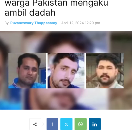
warga Pakistan mengaku
ambil dadah
By
Puvaneswary Thoppasamy
-
April 12, 2024 12:20 pm