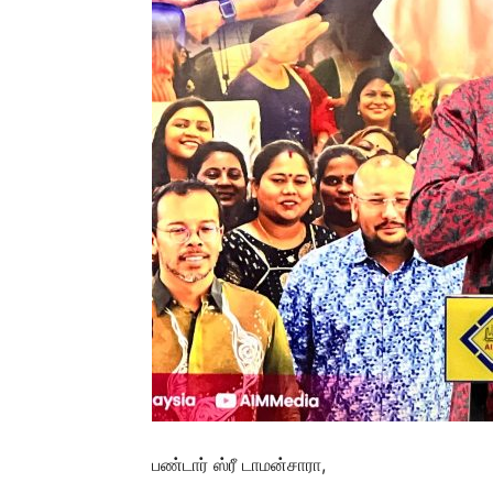
பண்டார் ஸ்ரீ டாமன்சாரா,