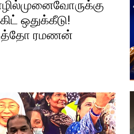
ழில்முனைவோருக்கு
கிட் ஒதுக்கீடு!
டத்தோ ரமணன்