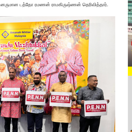
்பினருமான டத்தோ ரமணன் ராமகிருஷ்ணன் தெரிவித்தார்.