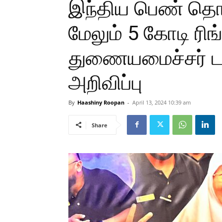
இந்திய பெண் தொ
மேலும் 5 கோடி ரிங்
துணையமைச்சர் 
அறிவிப்பு
By
Haashiny Roopan
-
April 13, 2024 10:39 am
Share