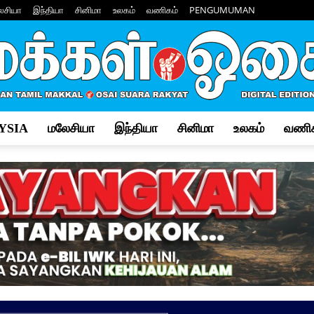
ேசியா
இந்தியா
சினிமா
உலகம்
வணிகம்
PENGUMUMAN
YSIA
மலேசியா
இந்தியா
சினிமா
உலகம்
வணிக
Makkal
Osai