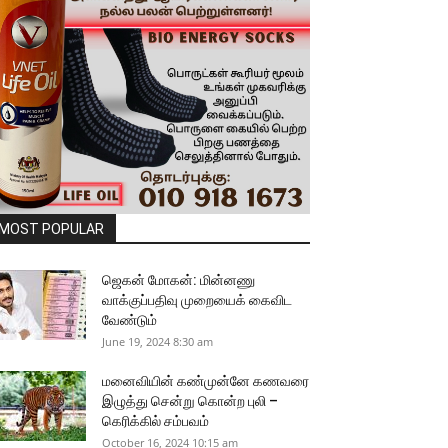
MOST POPULAR
ஜெகன் மோகன்: மின்னணு
வாக்குப்பதிவு முறையைக் கைவிட
வேண்டும்
June 19, 2024 8:30 am
மனைவியின் கண்முன்னே கணவரை
இழுத்து சென்று கொன்ற புலி –
கெரிக்கில் சம்பவம்
October 16, 2024 10:15 am