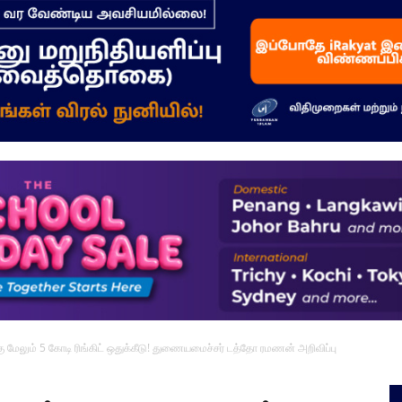
–
மக்கள்
ஓசை
ேலும் 5 கோடி ரிங்கிட் ஒதுக்கீடு! துணையமைச்சர் டத்தோ ரமணன் அறிவிப்பு