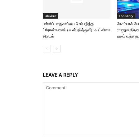
மலேசியா
Top Story
பள்ளிப் பாதுகாப்பை மேம்படுத்த
கோம்பாக் போ
ட்ரோன்களைப் பயன்படுத்துவீர்: ஃபட்லினா
ராணுவ சீருடை
சிடெக்
வலம் வந்த நப
LEAVE A REPLY