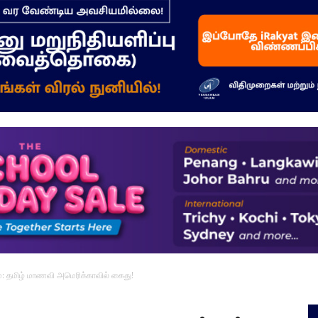
–
மக்கள்
ஓசை
்: தமிழ் மாணவி அமெரிக்காவில் கைது!