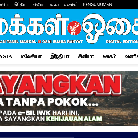
ேசியா
இந்தியா
சினிமா
உலகம்
வணிகம்
PENGUMUMAN
YSIA
மலேசியா
இந்தியா
சினிமா
உலகம்
வணிக
Makkal
Osai