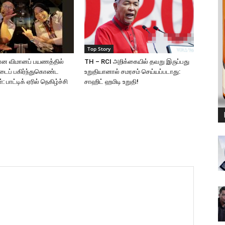
Top Story
ான விமானப் பயணத்தில்
TH – RCI அறிக்கையில் தவறு இருப்பது
்டைப் பகிர்ந்துகொண்ட
உறுதியானால் சமரசம் செய்யப்படாது:
 பாட்டிக் ஏரில் நெகிழ்ச்சி
சாஹிட் ஹமிடி உறுதி!