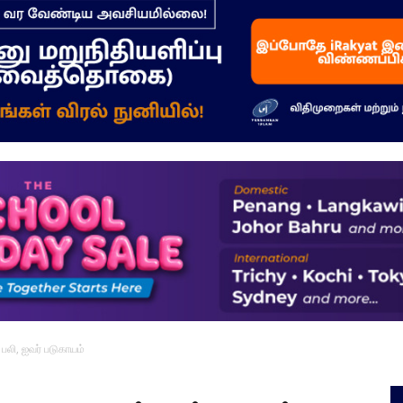
–
மக்கள்
ஓசை
பலி, ஐவர் படுகாயம்