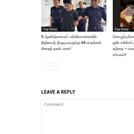
Top Story
Top Story
5 ஆண்டுகளாகப் பள்ளிவாசல்களில்
கொழும்புக்க
நிதியைத் திருடியவருக்கு 69 மாதங்கள்
ஒரே காிக்பிட
சிறைத் தண்டனை!
தந்தை – மகள்:
சம்பவம்!
LEAVE A REPLY