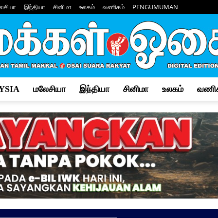
ேசியா
இந்தியா
சினிமா
உலகம்
வணிகம்
PENGUMUMAN
YSIA
மலேசியா
இந்தியா
சினிமா
உலகம்
வணிக
Makkal
Osai