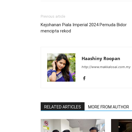
Previous article
Kejohanan Piala Imperial 2024 Pemuda Bidor
mencipta rekod
Haashiny Roopan
http://www.makkalosai.com.my
RELATED ARTICLES
MORE FROM AUTHOR