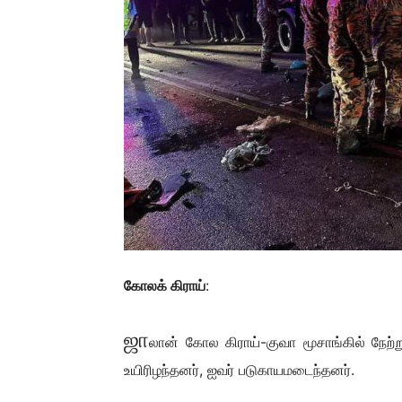
கோலக் கிராய்
:
ஜா
லான் கோல கிராய்-குவா மூசாங்கில் நேற்
உயிரிழந்தனர், ஐவர் படுகாயமடைந்தனர்.