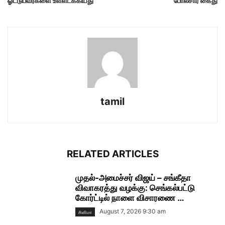
ஓட்டுபவர்களை உள்ளடக்கியது
போலீசார் கைது
tamil
RELATED ARTICLES
முதல்-அமைச்சர் விஜய் – சங்கீதா
விவாகரத்து வழக்கு: செங்கல்பட்டு
கோர்ட்டில் நாளை விசாரணை …
August 7, 2026 9:30 am
சினிமா