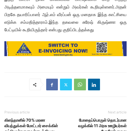
அடித்தளமாகவும் அமையும் என்றும் அவர்கள் கூறியுள்ளனர்.அதன்
பிறகே தயாரிப்பாளர் ஆர்.எம் வீரப்பன் ஒரு மனதாக இந்த காட்சியை
எடுக்க சம்மதித்தாராம்.இந்த தகவலை சுரேஷ் கிருஷ்ணா ஒரு
பேட்டியில் கூறியிருந்தார் என்பது குறிப்பிடத்தக்கது
Previous article
Next article
கிளந்தானில் 70% மரண
போதைப்பொருள் தொடர்பான
விபத்துக்கள் மோட்டார் சைக்கிள்
வழக்கில் 11 அரசு ஊழியர்கள்