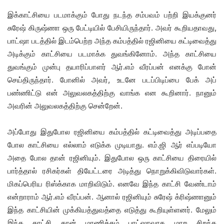
இக்காட்சியை படமாக்கும் போது நடந்த சம்பவம் பற்றி இயக்குனர்
சுரேஷ் கிருஷ்ணா ஒரு பேட்டியில் பேசியிருந்தார். அவர் கூறியதாவது,
பாட்ஷா படத்தில் இடம்பெற்ற அந்த கம்பத்தில் ரஜினியை கட்டிவைத்து
அடிக்கும் காட்சியை படமாக்க துவங்கினோம். அந்த காட்சியை
துவங்கும் முன்பு தயாரிப்பாளர் ஆர்.எம் வீரப்பன் எனக்கு போன்
செய்திருந்தார். போனில் அவர், உடனே படப்பிடிப்பை பேக் அப்
பண்ணிட்டு என் அலுவலகத்திற்கு வாங்க என கூறினார். நானும்
அவரின் அலுவலகத்திற்கு சென்றேன்.
அப்போது இதுபோல ரஜினியை கம்பத்தில் கட்டிவைத்து அடிப்பதை
போல காட்சியை எல்லாம் எடுக்க முடியாது. எம்.ஜி ஆர் எப்படியோ
அதை போல தான் ரஜினியும். இதுபோல ஒரு காட்சியை திரையில்
பார்த்தால் ரசிகர்கள் தியேட்டரை அடித்து நொறுக்கிவிடுவார்கள்.
மிகப்பெரிய ரிஸ்க்காக மாறிவிடும். எனவே இந்த காட்சி வேண்டாம்
என்றாராம் ஆர்.எம் வீரப்பன். ஆனால் ரஜினியும் சுரேஷ் க்ரிஷ்ணானும்
இந்த காட்சியின் முக்கியத்துவத்தை எடுத்து கூறியுள்ளனர். மேலும்
இந்த காட்சி தான் மாணிக்கம் பாட்ஷாவாக மாற சிறந்த