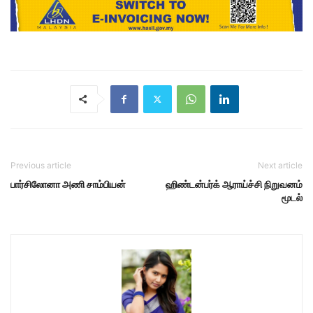
Previous article
Next article
பார்சிலோனா அணி சாம்பியன்
ஹிண்டன்பர்க் ஆராய்ச்சி நிறுவனம்
மூடல்