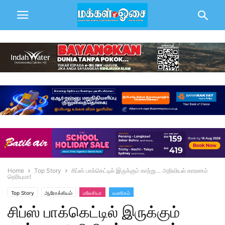
Home
Top Story
சிப்ஸ் பாக்கெட்டில் இருக்கும் காற்று… அறிவியல் காரணம்
தெரியுமா!
Top Story
ஆரோக்கியம்
மலேசியா
வணிகம்
சிப்ஸ் பாக்கெட்டில் இருக்கும்