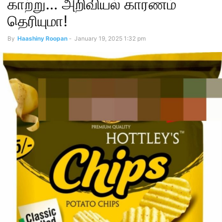
காற்று… அறிவியல் காரணம்
தெரியுமா!
By
Haashiny Roopan
-
January 19, 2025 1:32 pm