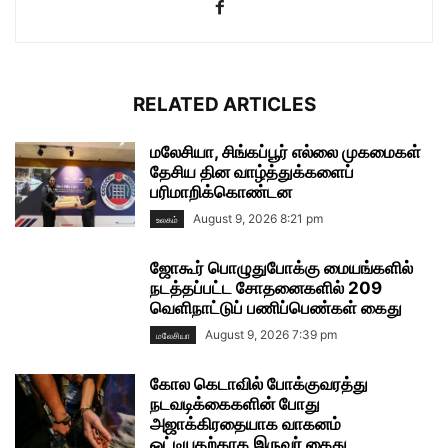
RELATED ARTICLES
மலேசியா, சிங்கப்பூர் எல்லை முகமைகள்
தேசிய தின வாழ்த்துக்களைப்
பரிமாறிக்கொண்டன
August 9, 2026 8:21 pm
உலகம்
ஜோகூர் பொழுதுபோக்கு மையங்களில்
நடத்தப்பட்ட சோதனைகளில் 209
வெளிநாட்டுப் பணிப்பெண்கள் கைது
August 9, 2026 7:39 pm
மலேசியா
கோல கெடாவில் போக்குவரத்து
நடவடிக்கைகளின் போது
அஜாக்கிரதையாக வாகனம்
ஓட்டியதற்காக இருவர் கைது