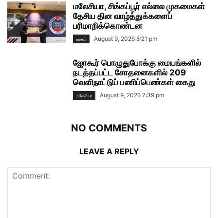
மலேசியா, சிங்கப்பூர் எல்லை முகமைகள்
தேசிய தின வாழ்த்துக்களைப்
பரிமாறிக்கொண்டன
August 9, 2026 8:21 pm
உலகம்
ஜோகூர் பொழுதுபோக்கு மையங்களில்
நடத்தப்பட்ட சோதனைகளில் 209
வெளிநாட்டுப் பணிப்பெண்கள் கைது
August 9, 2026 7:39 pm
மலேசியா
NO COMMENTS
LEAVE A REPLY