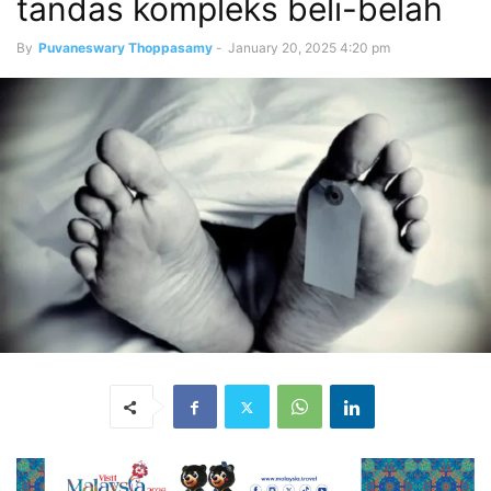
tandas kompleks beli-belah
By
Puvaneswary Thoppasamy
-
January 20, 2025 4:20 pm