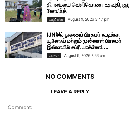
திறமையை வெளிகொணர உதவுகிறது;
கோபிந்த்
August 9, 2026 3:47 pm
தமிழ்ப்பள்ளி
IJNஇல் துணைப் பிரதமர் ஃபடில்லா
யூசோஃப் மற்றும் முன்னாள் பிரதமர்
இஸ்மாயில் சப்ரி யாக்கோப்...
August 9, 2026 2:56 pm
மலேசியா
NO COMMENTS
LEAVE A REPLY