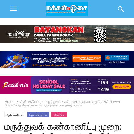
Home
ஆரோக்கியம்
மருத்துவக் கண்காணிப்பு முறை: ஏஐ ஆக்கத்திறனை
அதிகரித்து செலவுகளைக் குறைக்கும் – பிரதமர் தகவல்
ஆரோக்கியம்
தொழில்நுட்பம்
மலேசியா
மருத்துவக் கண்காணிப்பு முறை: