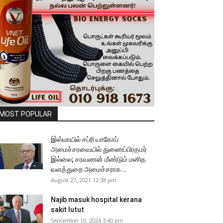
MOST POPULAR
இஸ்மாயில் சப்ரி யாகோப்
அமைச்சரவையில் துணைப்பிரதமர்
இல்லை; சரவணன் மீண்டும் மனித
வளத்துறை அமைச்சராக...
August 27, 2021 12:38 pm
Najib masuk hospital kerana
sakit lutut
September 10, 2024 3:40 pm