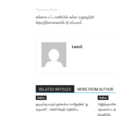
Previous article
சுங்கை பட்டாணியில் உள்ள மறுசுழற்சி
தொழிற்சாலையில் தீ சம்பவம்
tamil
RELATED ARTICLES
MORE FROM AUTHOR
சினிமா
சினிமா
ஓடிடிக்கு வரும் ஐஸ்வர்யா ராஜேஷின் ‘ஓ
அஜித்குமாரின
சுகுமாரி’… ரிலீஸ் தேதி அறிவிப்பு
ஆவணப்படத்தி
வெளியீடு