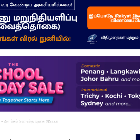
–
மக்கள்
ஓசை
சை – விளக்கம் கொடுத்த நடிகை அபிநயா