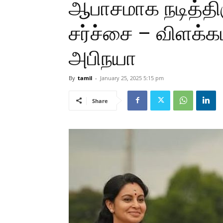
ஆபாசமாக நடித்திர
சர்ச்சை – விளக்
அபிநயா
By
tamil
-
January 25, 2025 5:15 pm
Share