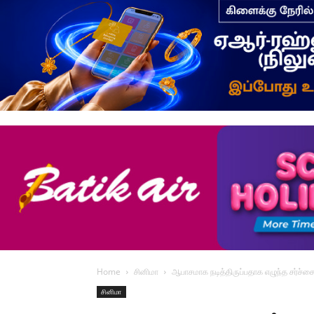
Home
சினிமா
ஆபாசமாக நடித்திருப்பதாக எழுந்த சர்ச்
சினிமா