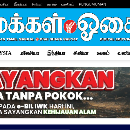
ேசியா
இந்தியா
சினிமா
உலகம்
வணிகம்
PENGUMUMAN
YSIA
மலேசியா
இந்தியா
சினிமா
உலகம்
வணிக
Makkal
Osai