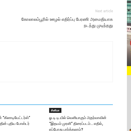
Next article
கோலாலம்பூரில் ஊழல் எதிர்ப்பு பேரணி அமைதியாக
நடந்து முடிந்தது
சினிமா
் “கிளாடியேட்டர்ஸ்”
ஓ.டி.டி.யில் வெளியாகும் அதர்வாவின்
ன் புதிய போஸ்டர்
“இதயம் முரளி” திரைப்படம்… எதில்,
எப்போது பார்க்கலாம்?