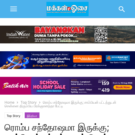
Home
Top Story
ரொம்ப சந்தோஷமா இருக்கு; சாம்பியன் பட்டத்துடன்
சென்னை திரும்பிய பிரக்ஞானந்தா பேட்டி
Top Story
இந்தியா
ரொம்ப சந்தோஷமா இருக்கு;