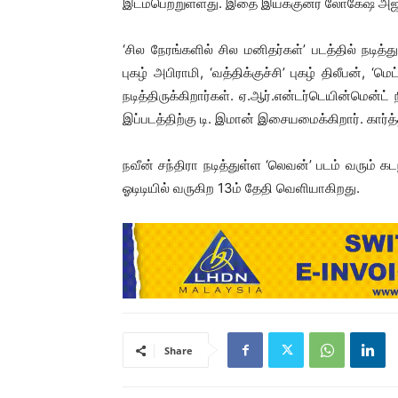
இடம்பெற்றுள்ளது. இதை இயக்குனர் லோகேஷ் அஜ்ல்
‘சில நேரங்களில் சில மனிதர்கள்’ படத்தில் நடித்
புகழ் அபிராமி, ‘வத்திக்குச்சி’ புகழ் திலீபன், ‘ம
நடித்திருக்கிறார்கள். ஏ.ஆர்.என்டர்டெயின்மென்ட்
இப்படத்திற்கு டி. இமான் இசையமைக்கிறார். கார்
நவீன் சந்திரா நடித்துள்ள ‘லெவன்’ படம் வரும் 
ஓடிடியில் வருகிற 13ம் தேதி வெளியாகிறது.
Share