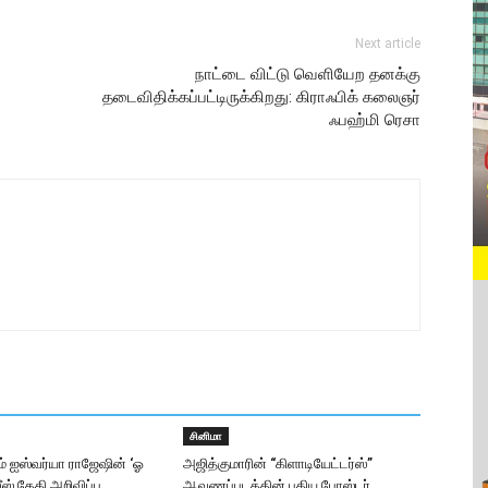
Next article
நாட்டை விட்டு வெளியேற தனக்கு
தடைவிதிக்கப்பட்டிருக்கிறது: கிராஃபிக் கலைஞர்
ஃபஹ்மி ரெசா
சினிமா
ும் ஐஸ்வர்யா ராஜேஷின் ‘ஓ
அஜித்குமாரின் “கிளாடியேட்டர்ஸ்”
லீஸ் தேதி அறிவிப்பு
ஆவணப்படத்தின் புதிய போஸ்டர்