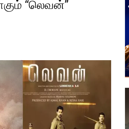
யாகும் “லெவன்”