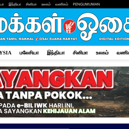
யா
இந்தியா
சினிமா
உலகம்
வணிகம்
PENGUMUMAN
YSIA
மலேசியா
இந்தியா
சினிமா
உலகம்
வணிக
Makkal
Osai