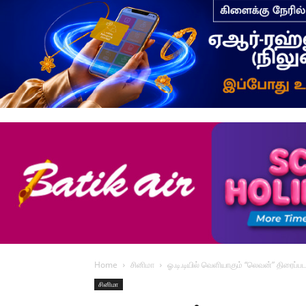
Home
சினிமா
ஓ.டி.டியில் வெளியாகும் “லெவன்” திரைப்பட
சினிமா