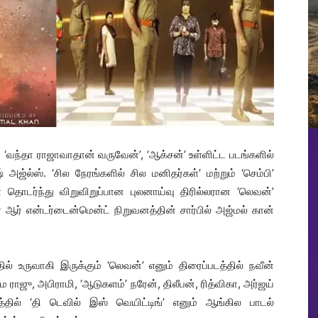
’, ‘வந்தா ராஜாவாதான் வருவேன்’, ‘ஆக்சன்’ உள்ளிட்ட படங்களில்
ல்ஸ். ‘சில நேரங்களில் சில மனிதர்கள்’ மற்றும் ‘செம்பி’
 தொடர்ந்து விறுவிறுப்பான புலனாய்வு திரில்லரான ‘லெவன்’
ஆர் என்டர்டைன்மென்ட் நிறுவனத்தின் சார்பில் அஜ்மல் கான்
் உருவாகி இருக்கும் ‘லெவன்’ எனும் திரைப்படத்தில் நவீன்
தாம ராஜு, அபிராமி, ‘ஆடுகளம்’ நரேன், திலீபன், ரித்விகா, அர்ஜய்
படத்தில் ‘தி டெவில் இஸ் வெயிட்டிங்’ எனும் ஆங்கில பாடல்