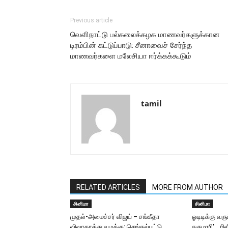
Previous article
வெளிநாட்டு பல்கலைக்கழக மாணவர்களுக்கான
டிரம்பின் கட்டுப்பாடு: சீனாவைச் சேர்ந்த
மாணவர்களை மலேசியா ஈர்க்கக்கூடும்
tamil
RELATED ARTICLES
MORE FROM AUTHOR
சினிமா
சினிமா
முதல்-அமைச்சர் விஜய் – சங்கீதா
ஓடிடிக்கு வர
விவாகரத்து வழக்கு: செங்கல்பட்டு
சுகுமாரி’… ரி