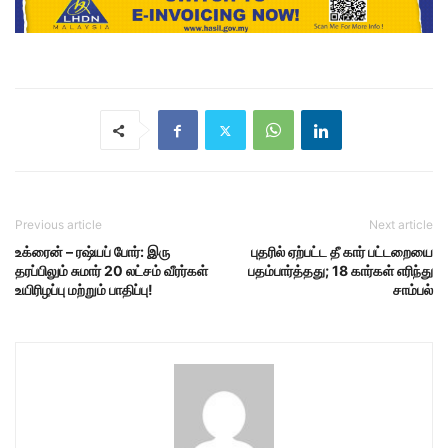
Previous article
Next article
உக்ரைன் – ரஷ்யப் போர்: இரு
புதரில் ஏற்பட்ட தீ கார் பட்டறையை
தரப்பிலும் சுமார் 20 லட்சம் வீரர்கள்
பதம்பார்த்தது; 18 கார்கள் எரிந்து
உயிரிழப்பு மற்றும் பாதிப்பு!
சாம்பல்