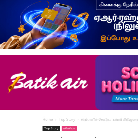
Home
Top Story
சிரம்பானில் கொடூரம்: பள்ளி விடுமுறை 
Top Story
மலேசியா