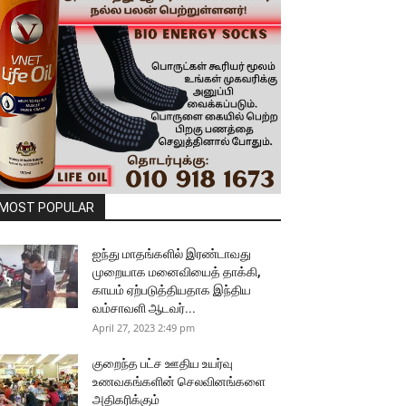
MOST POPULAR
ஐந்து மாதங்களில் இரண்டாவது
முறையாக மனைவியைத் தாக்கி,
காயம் ஏற்படுத்தியதாக இந்திய
வம்சாவளி ஆடவர்...
April 27, 2023 2:49 pm
குறைந்த பட்ச ஊதிய உயர்வு
உணவகங்களின் செலவினங்களை
அதிகரிக்கும்