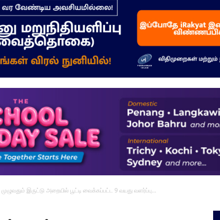
–
மக்கள்
ஓசை
முழுவதும் இருட்டு அறையில் பூட்டி வைக்கப்பட்ட 9 வயது வளர்ப்பு...