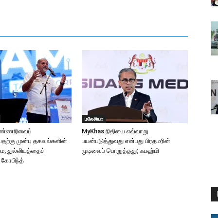
மலேசியா
ுண்ணறிவைப்
MyKhas நிதியை எவ்வாறு
வதற்கு முன்பு தகவல்களின்
பயன்படுத்துவது என்பது பிரதமரின்
ை, துல்லியத்தைச்
முடிவைப் பொறுத்தது; ஃபஹ்மி
 கோபிந்த்