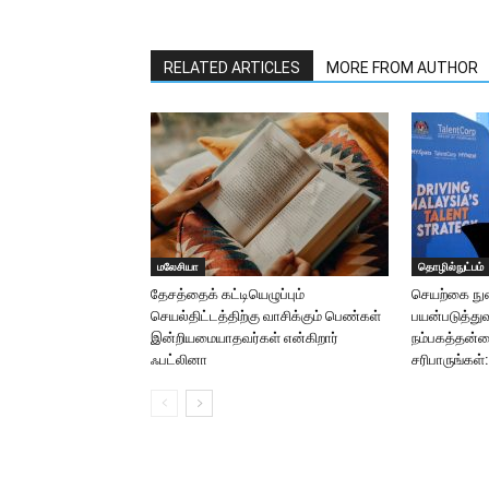
RELATED ARTICLES
MORE FROM AUTHOR
மலேசியா
தொழில்நுட்பம்
தேசத்தைக் கட்டியெழுப்பும்
செயற்கை ந
செயல்திட்டத்திற்கு வாசிக்கும் பெண்கள்
பயன்படுத்து
இன்றியமையாதவர்கள் என்கிறார்
நம்பகத்தன்ம
ஃபட்லினா
சரிபாருங்கள்: