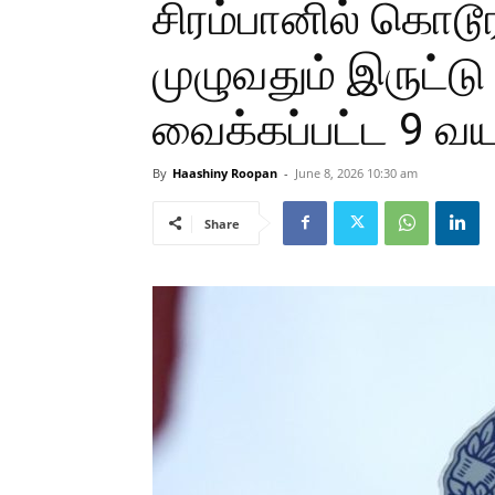
சிரம்பானில் கொடூ
முழுவதும் இருட்டு
வைக்கப்பட்ட 9 வயத
By
Haashiny Roopan
-
June 8, 2026 10:30 am
Share