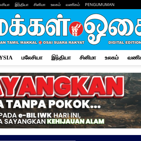
ேசியா
இந்தியா
சினிமா
உலகம்
வணிகம்
PENGUMUMAN
YSIA
மலேசியா
இந்தியா
சினிமா
உலகம்
வணிக
Makkal
Osai