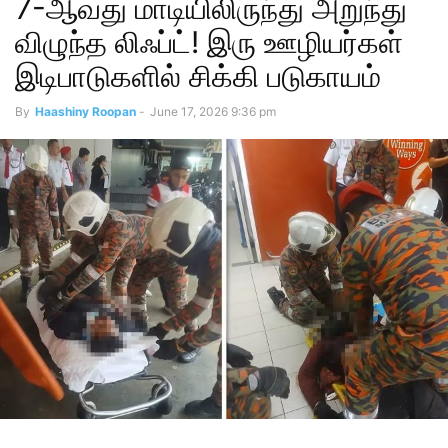
7-ஆவது மாடியிலிருந்து அறுந்து
விழுந்த லிஃப்ட்! இரு ஊழியர்கள்
இடிபாடுகளில் சிக்கி படுகாயம்
By
Haashiny Roopan
-
June 17, 2026 9:36 pm