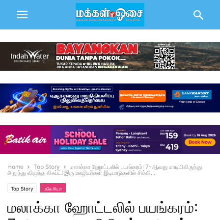
Home
Top Story
மலாக்கா ஹோட்டலில் பயங்கரம்: 7-ஆவது மாடியிலிருந்து
அறுந்து விழுந்த லிஃப்ட்! இரு ஊழியர்கள் இடிபாடுகளில் சிக்கி...
Top Story
மலேசியா
மலாக்கா ஹோட்டலில் பயங்கரம்: