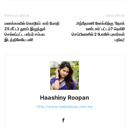
Previous article
Next article
மலாக்காவில் கொடூரம்: கார் மோதி
அந்தோணி லோக்கிற்கு ‘தோக்
25 மீட்டர் தூரம் இழுத்துச்
உண்டாங்’ பட்டம்? நெகிரி
செல்லப்பட்ட பார்பர் சம்பவ
செம்பிலானில் 2 போலீஸ் புகார்கள்
இடத்திலேயே பலி!
பதிவு!
Haashiny Roopan
http://www.makkalosai.com.my