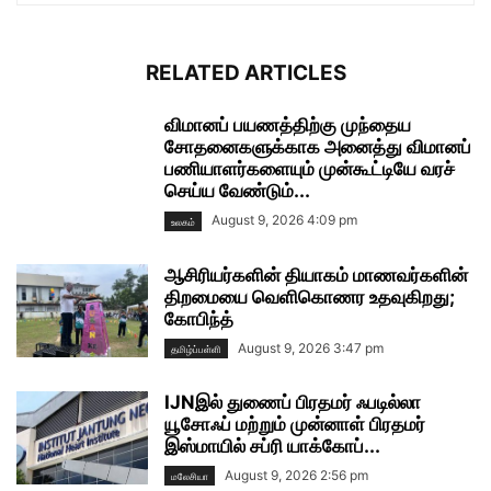
RELATED ARTICLES
விமானப் பயணத்திற்கு முந்தைய
சோதனைகளுக்காக அனைத்து விமானப்
பணியாளர்களையும் முன்கூட்டியே வரச்
செய்ய வேண்டும்...
August 9, 2026 4:09 pm
உலகம்
ஆசிரியர்களின் தியாகம் மாணவர்களின்
திறமையை வெளிகொணர உதவுகிறது;
கோபிந்த்
August 9, 2026 3:47 pm
தமிழ்ப்பள்ளி
IJNஇல் துணைப் பிரதமர் ஃபடில்லா
யூசோஃப் மற்றும் முன்னாள் பிரதமர்
இஸ்மாயில் சப்ரி யாக்கோப்...
August 9, 2026 2:56 pm
மலேசியா