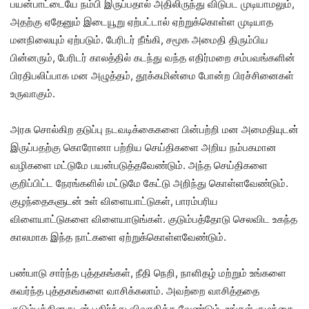
பயன்பாட்டையே நம்பி இருப்பதால் அதிலிருந்து விடுபட முடியாமலும்,
அதற்கு ஏதேனும் இடையூறு ஏற்பட்டால் ஏற்றுக்கொள்ள முடியாத
மனநிலையும் ஏற்படும். பேரிடர் நீங்கி, சமூக அமைதி திரும்பிய
பின்னரும், பேரிடர் காலத்தில் கடந்து வந்த எதிர்மறை சம்பவங்களின்
பிரதிபலிப்பாக மன அழுத்தம், தூக்கமின்மை போன்ற பிரச்சினைகள்
உருவாகும்.
அரசு சொல்கிற தடுப்பு நடவடிக்கைகளை பின்பற்றி மன அமைதியுடன்
இருப்பதற்கு கொரோனா பற்றிய செய்திகளை அறிய நம்பகமான
வழிகளை மட்டுமே பயன்படுத்தவேண்டும். அந்த செய்திகளை
குறிப்பிட்ட நேரங்களில் மட்டுமே கேட்டு அறிந்து கொள்ளவேண்டும்.
குழந்தைகளுடன் உள் விளையாட்டுகள், பாரம்பரிய
விளையாட்டுகளை விளையாடுங்கள். குடும்பத்தோடு செலவிட உகந்த
காலமாக இந்த நாட்களை ஏற்றுக்கொள்ளவேண்டும்.
பண்பாடு சார்ந்த புத்தகங்கள், நீதி நெறி, நாளிதழ் மற்றும் உங்களை
கவர்ந்த புத்தகங்களை வாசிக்கலாம். அவற்றை வாசித்ததை
குடும்பத்தினருடன் பகிர்ந்து விவாதிக்க வேண்டும். உங்கள் குழந்தை