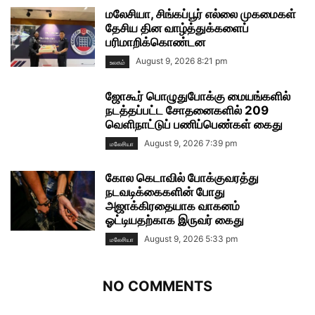
மலேசியா, சிங்கப்பூர் எல்லை முகமைகள்
தேசிய தின வாழ்த்துக்களைப்
பரிமாறிக்கொண்டன
August 9, 2026 8:21 pm
உலகம்
ஜோகூர் பொழுதுபோக்கு மையங்களில்
நடத்தப்பட்ட சோதனைகளில் 209
வெளிநாட்டுப் பணிப்பெண்கள் கைது
August 9, 2026 7:39 pm
மலேசியா
கோல கெடாவில் போக்குவரத்து
நடவடிக்கைகளின் போது
அஜாக்கிரதையாக வாகனம்
ஓட்டியதற்காக இருவர் கைது
August 9, 2026 5:33 pm
மலேசியா
NO COMMENTS