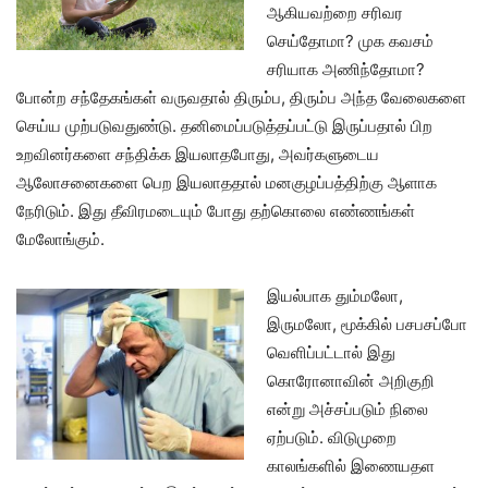
ஆகியவற்றை சரிவர
செய்தோமா? முக கவசம்
சரியாக அணிந்தோமா?
போன்ற சந்தேகங்கள் வருவதால் திரும்ப, திரும்ப அந்த வேலைகளை
செய்ய முற்படுவதுண்டு. தனிமைப்படுத்தப்பட்டு இருப்பதால் பிற
உறவினர்களை சந்திக்க இயலாதபோது, அவர்களுடைய
ஆலோசனைகளை பெற இயலாததால் மனகுழப்பத்திற்கு ஆளாக
நேரிடும். இது தீவிரமடையும் போது தற்கொலை எண்ணங்கள்
மேலோங்கும்.
இயல்பாக தும்மலோ,
இருமலோ, மூக்கில் பசபசப்போ
வெளிப்பட்டால் இது
கொரோனாவின் அறிகுறி
என்று அச்சப்படும் நிலை
ஏற்படும். விடுமுறை
காலங்களில் இணையதள