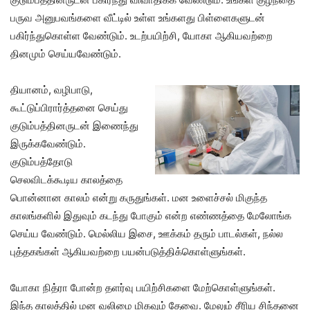
பருவ அனுபவங்களை வீட்டில் உள்ள உங்களது பிள்ளைகளுடன்
பகிர்ந்துகொள்ள வேண்டும். உடற்பயிற்சி, யோகா ஆகியவற்றை
தினமும் செய்யவேண்டும்.
தியானம், வழிபாடு,
கூட்டுப்பிரார்த்தனை செய்து
குடும்பத்தினருடன் இணைந்து
இருக்கவேண்டும்.
குடும்பத்தோடு
செலவிடக்கூடிய காலத்தை
பொன்னான காலம் என்று கருதுங்கள். மன உளைச்சல் மிகுந்த
காலங்களில் இதுவும் கடந்து போகும் என்ற எண்ணத்தை மேலோங்க
செய்ய வேண்டும். மெல்லிய இசை, ஊக்கம் தரும் பாடல்கள், நல்ல
புத்தகங்கள் ஆகியவற்றை பயன்படுத்திக்கொள்ளுங்கள்.
யோகா நித்ரா போன்ற தளர்வு பயிற்சிகளை மேற்கொள்ளுங்கள்.
இந்த காலத்தில் மன வலிமை மிகவும் தேவை. மேலும் சீரிய சிந்தனை