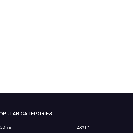
OPULAR CATEGORIES
லேசியா
43317