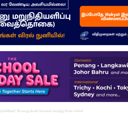
–
மக்கள்
ஓசை
்கிறேன்! 36 வயது பெண் செயலால் உறைந்து போன மக்கள்