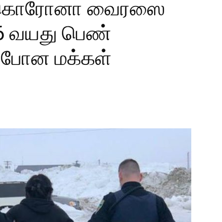
கு கொரோனா வைரஸை
6 வயது பெண்
 போன மக்கள்