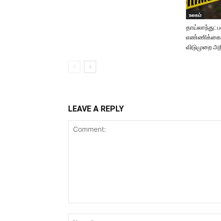
உலகம்
தாய்லாந்து: ப
எண்ணிக்கை 8
விடுமுறை அறி
LEAVE A REPLY