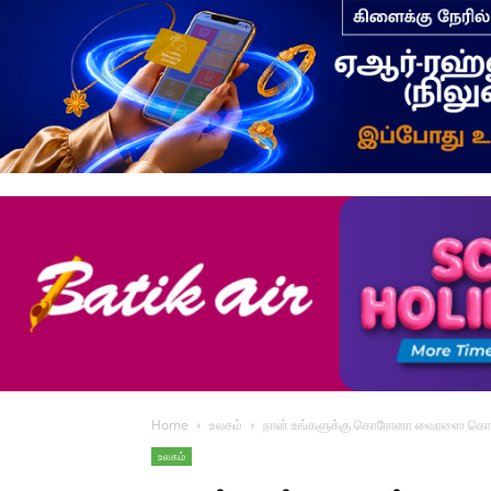
Home
உலகம்
நான் உங்களுக்கு கொரோனா வைரஸை கொடுக
உலகம்