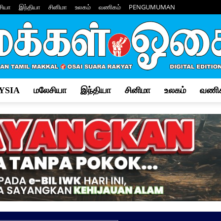
சியா
இந்தியா
சினிமா
உலகம்
வணிகம்
PENGUMUMAN
YSIA
மலேசியா
இந்தியா
சினிமா
உலகம்
வணிக
Makkal
Osai