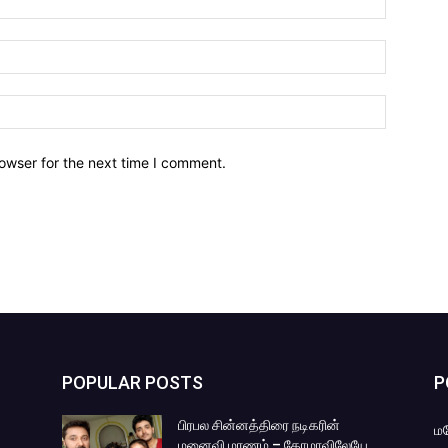
owser for the next time I comment.
POPULAR POSTS
P
பிரபல சின்னத்திரை நடிகரின்
ம
மனைவி மரணம் – கோமாவிலேயே