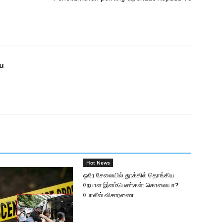
u
Hot News
ஒரே சேலையில் தூக்கில் தொங்கிய
நேபாள இளம்பெண்கள்: கொலையா?
போலீஸ் விசாரணை