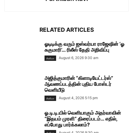
RELATED ARTICLES
ஓடிடிக்கு வரும் ஐஸ்வர்யா ராஜேஷின் ‘ஓ
சுகுமாரி’… ரிலீஸ் தேதி அறிவிப்பு
August 6, 2026 9:30 am
சினிமா
அஜித்குமாரின் “கிளாடியேட்டர்ஸ்”
ஆவணப்படத்தின் புதிய போஸ்டர்
வெளியீடு
August 4, 2026 5:15 pm
சினிமா
ஓ.டி.டி.யில் வெளியாகும் அதர்வாவின்
“இதயம் முரளி” திரைப்படம்… எதில்,
எப்போது பார்க்கலாம்?
August 4, 2026 9:30 am
சினிமா